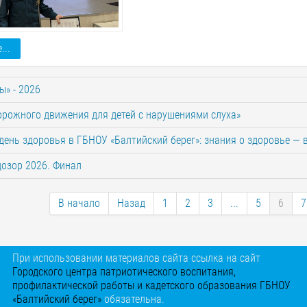
...
ы» - 2026
орожного движения для детей с нарушениями слуха»
ень здоровья в ГБНОУ «Балтийский берег»: знания о здоровье — в
озор 2026. Финал
В начало
Назад
1
2
3
...
5
6
7
При использовании материалов сайта ссылка на сайт
Городского центра патриотического воспитания,
профилактической работы и кадетского образования ГБНОУ
«Балтийский берег»
обязательна.