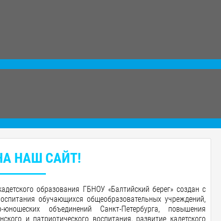
А НАШ САЙТ!
кадетского образования ГБНОУ «Балтийский берег»
создан с
воспитания обучающихся общеобразовательных учреждений,
о-юношеских объединений Санкт-Петербурга, повышения
ского и патриотического воспитания, развитие кадетского