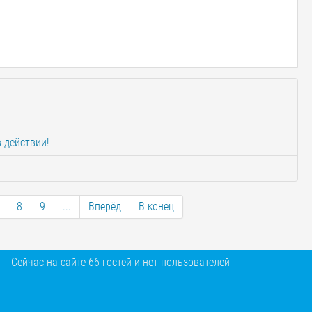
 действии!
8
9
...
Вперёд
В конец
Сейчас на сайте 66 гостей и нет пользователей