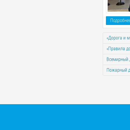
Подробнее
«Дорога и м
«Правила д
Всемирный д
Пожарный д