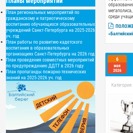
Планы мероприятий
образовани
мегаполиса,
План региональных мероприятий по
среди учащи
гражданскому и патриотическому
воспитанию обучающихся образовательных
ПОЛОЖЕН
учреждений Санкт-Петербурга на 2025-2026
«Балтийский
уч. год
План работы по развитию кадетского
воспитания в образовательных
организациях Санкт-Петербурга на 2026 год
6
План проведения совместных мероприятий
по предупреждению ДДТТ в 2026 году
мая
2026
План пропаганды пожарно-технических
знаний на 2025-2026 уч. год
Категория