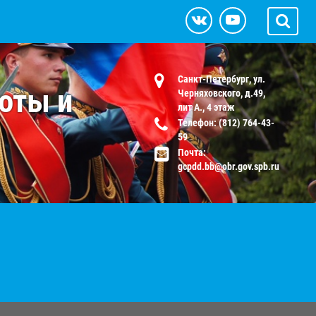
Санкт-Петербург, ул.
оты и
Черняховского, д.49,
лит А., 4 этаж
Телефон: (812) 764-43-
59
Почта:
gcpdd.bb@obr.gov.spb.ru