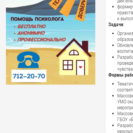
деятель
формиро
нравств
к выпол
Задачи
:
Организ
образов
Обновл
воспита
Разрабо
проведе
чувства
Формы раб
Тематич
соответ
Массовы
УМО ока
меропри
Массовы
ГБОУ «Б
Разрабо
результ