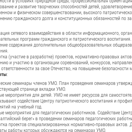
ности в условиях природной среды, профессиональная ориентация
вание и развитие творческих способностей детей, удовлетворени
енном и физическом совершенствовании, высокого патриотическог
нению гражданского долга и конституционных обязанностей по за
ация сетевого взаимодействия в области информационного, орга
ательных программ гражданского и патриотического воспитания.
ение содержания дополнительных общеобразовательных общеразв
ния.
тка (участие в разработке) проектов, нормативно-правовых акто
нию и участию в организации соревнований, конкурсов, направле
 ответственности за свое Отечество, на повышение безопасности 
оты
:
еские семинары членов УМО. План проведения семинаров утвержд
ствующей странице вкладки УМО.
е мероприятия для детей. УМО не имеет ресурсов для самостоят
зывают содействие Центру патриотического воспитания и профил
ятий на учебный год.
е мероприятия для педагогических работников. Содействие Цент
алтийский берег» в проведении семинаров педагогических работн
тка проектов специализированных нормативно-правовых актов. Д
аты работы которых обсуждаются на семинарах УМО.