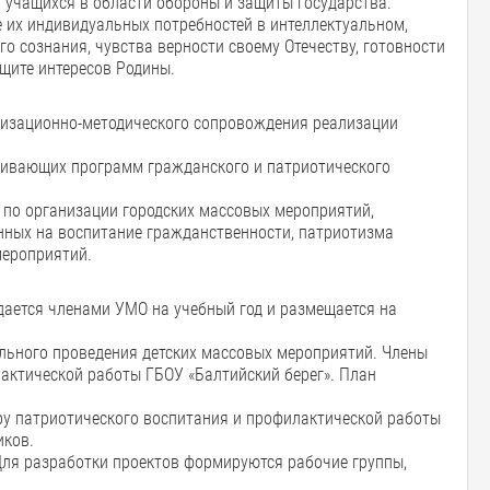
 учащихся в области обороны и защиты государства.
е их индивидуальных потребностей в интеллектуальном,
о сознания, чувства верности своему Отечеству, готовности
щите интересов Родины.
низационно-методического сопровождения реализации
ивающих программ гражданского и патриотического
в по организации городских массовых мероприятий,
нных на воспитание гражданственности, патриотизма
мероприятий.
ается членами УМО на учебный год и размещается на
ельного проведения детских массовых мероприятий. Члены
актической работы ГБОУ «Балтийский берег». План
ру патриотического воспитания и профилактической работы
иков.
ля разработки проектов формируются рабочие группы,