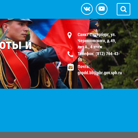
Санкт-Петербург, ул.
оты и
Черняховского, д.49,
лит А., 4 этаж
Телефон: (812) 764-43-
59
Почта:
gcpdd.bb@obr.gov.spb.ru