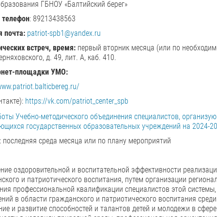
образования ГБНОУ «Балтийский берег»
 телефон
: 89213438563
 почта:
patriot-spb1@yandex.ru
ических встреч, время:
первый вторник месяца (или по необходим
Черняховского, д. 49, лит. А, каб. 410.
рнет-площадки УМО:
www.patriot.balticbereg.ru/
нтакте):
https://vk.com/patriot_center_spb
боты Учебно-методического объединения специалистов, организу
ющихся государственных образовательных учреждений на 2024-20
: последняя среда месяца или по плану мероприятий
ние оздоровительной и воспитательной эффективности реализаци
ского и патриотического воспитания, путем организации региона
ния профессиональной квалификации специалистов этой системы,
ний в области гражданского и патриотического воспитания среди
ие и развитие способностей и талантов детей и молодежи в сфер