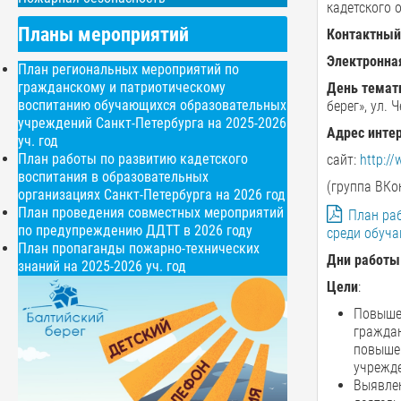
кадетского 
Планы мероприятий
Контактный
Электронная
План региональных мероприятий по
гражданскому и патриотическому
День темат
воспитанию обучающихся образовательных
берег», ул. 
учреждений Санкт-Петербурга на 2025-2026
Адрес инте
уч. год
План работы по развитию кадетского
сайт:
http://
воспитания в образовательных
(группа ВКо
организациях Санкт-Петербурга на 2026 год
План проведения совместных мероприятий
План ра
по предупреждению ДДТТ в 2026 году
среди обуча
План пропаганды пожарно-технических
Дни работы
знаний на 2025-2026 уч. год
Цели
:
Повыше
граждан
повыше
учрежде
Выявлен