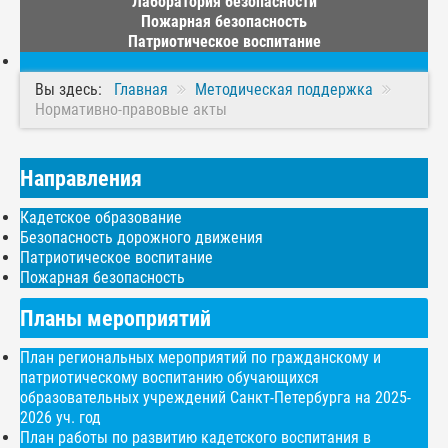
Лаборатория безопасности
Пожарная безопасность
Патриотическое воспитание
Вы здесь:
Главная
Методическая поддержка
Нормативно-правовые акты
Направления
Кадетское образование
Безопасность дорожного движения
Патриотическое воспитание
Пожарная безопасность
Планы мероприятий
План региональных мероприятий по гражданскому и
патриотическому воспитанию обучающихся
образовательных учреждений Санкт-Петербурга на 2025-
2026 уч. год
План работы по развитию кадетского воспитания в