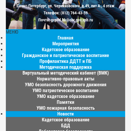
Санкт-Петербург, ул. Черняховского, д.49, лит А., 4 этаж
Телефон: (812) 764-43-59
Почта: gcpdd.bb@obr.gov.spb.ru
МЕНЮ
Главная
Мероприятия
Кадетское образование
Гражданское и патриотическое воспитание
Профилактика ДДТТ и ПБ
Методическая поддержка
Виртуальный методический кабинет (ВМК)
Нормативно-правовые акты
УМО безопасность дорожного движения
УМО патриотическое воспитание
УМО кадетское образование
Памятки
УМО пожарная безопасность
Новости
Кадетское образование
БДД