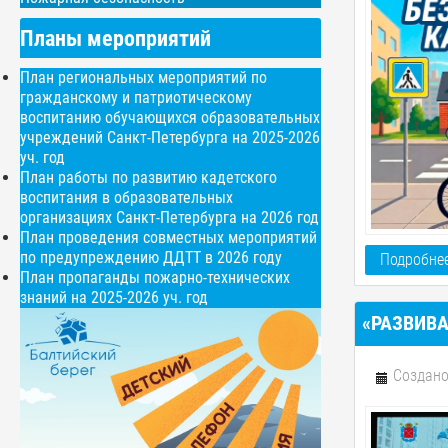
Планы мероприятий
План региональных мероприятий по
гражданскому и патриотическому
воспитанию обучающихся образовательных
учреждений Санкт-Петербурга на 2025-2026
уч. год
План работы по развитию кадетского
воспитания в образовательных
организациях Санкт-Петербурга на 2026 год
План проведения совместных мероприятий
по предупреждению ДДТТ в 2026 году
Подробнее
План пропаганды пожарно-технических
знаний на 2025-2026 уч. год
«РАЗВИВ
Создано