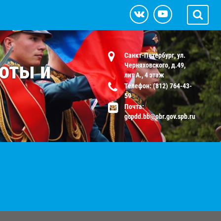
Санкт-Петербург, ул.
оты и
Черняховского, д.49,
лит А., 4 этаж
Телефон: (812) 764-43-
59
Почта:
gcpdd.bb@obr.gov.spb.ru