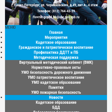
Санкт-Петербург, ул. Черняховского, д.49, лит А., 4 этаж
Телефон: (812) 764-43-59
Почта: gcpdd.bb@obr.gov.spb.ru
МЕНЮ
Главная
Мероприятия
Кадетское образование
Гражданское и патриотическое воспитание
Профилактика ДДТТ и ПБ
Методическая поддержка
Виртуальный методический кабинет (ВМК)
Нормативно-правовые акты
УМО безопасность дорожного движения
УМО патриотическое воспитание
УМО кадетское образование
Памятки
УМО пожарная безопасность
Новости
Кадетское образование
БДД