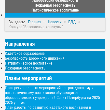
Лаборатория безопасности
Пожарная безопасность
Патриотическое воспитание
Вы здесь:
Главная
Новости
БДД
Конкурс "Безопасные каникулы"
Направления
Кадетское образование
Безопасность дорожного движения
Патриотическое воспитание
Пожарная безопасность
Планы мероприятий
План региональных мероприятий по гражданскому и
патриотическому воспитанию обучающихся
образовательных учреждений Санкт-Петербурга на 2025-
2026 уч. год
План работы по развитию кадетского воспитания в