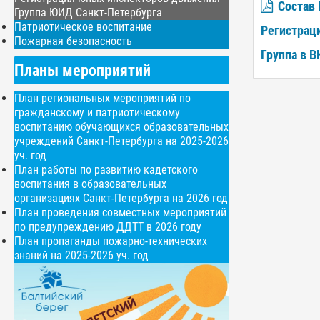
Состав
Группа ЮИД Санкт-Петербурга
Патриотическое воспитание
Регистрац
Пожарная безопасность
Группа в 
Планы мероприятий
План региональных мероприятий по
гражданскому и патриотическому
воспитанию обучающихся образовательных
учреждений Санкт-Петербурга на 2025-2026
уч. год
План работы по развитию кадетского
воспитания в образовательных
организациях Санкт-Петербурга на 2026 год
План проведения совместных мероприятий
по предупреждению ДДТТ в 2026 году
План пропаганды пожарно-технических
знаний на 2025-2026 уч. год