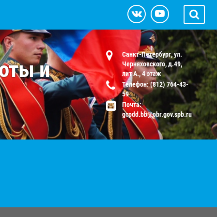
Санкт-Петербург, ул.
оты и
Черняховского, д.49,
лит А., 4 этаж
Телефон: (812) 764-43-
59
Почта:
gcpdd.bb@obr.gov.spb.ru