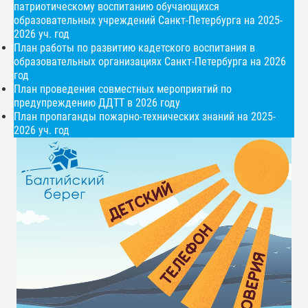
патриотическому воспитанию обучающихся
образовательных учреждений Санкт-Петербурга на 2025-
2026 уч. год
План работы по развитию кадетского воспитания в
образовательных организациях Санкт-Петербурга на 2026
год
План проведения совместных мероприятий по
предупреждению ДДТТ в 2026 году
План пропаганды пожарно-технических знаний на 2025-
2026 уч. год