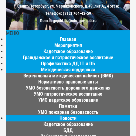
Санкт-Петербург, ул. Черняховского, д.49, лит А., 4 этаж
Телефон: (812) 764-43-59
Почта: gcpdd.bb@obr.gov.spb.ru
МЕНЮ
Главная
Мероприятия
Кадетское образование
Гражданское и патриотическое воспитание
Профилактика ДДТТ и ПБ
Методическая поддержка
Виртуальный методический кабинет (ВМК)
Нормативно-правовые акты
УМО безопасность дорожного движения
УМО патриотическое воспитание
УМО кадетское образование
Памятки
УМО пожарная безопасность
Новости
Кадетское образование
БДД