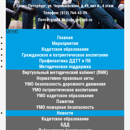
Санкт-Петербург, ул. Черняховского, д.49, лит А., 4 этаж
Телефон: (812) 764-43-59
Почта: gcpdd.bb@obr.gov.spb.ru
МЕНЮ
Главная
Мероприятия
Кадетское образование
Гражданское и патриотическое воспитание
Профилактика ДДТТ и ПБ
Методическая поддержка
Виртуальный методический кабинет (ВМК)
Нормативно-правовые акты
УМО безопасность дорожного движения
УМО патриотическое воспитание
УМО кадетское образование
Памятки
УМО пожарная безопасность
Новости
Кадетское образование
БДД