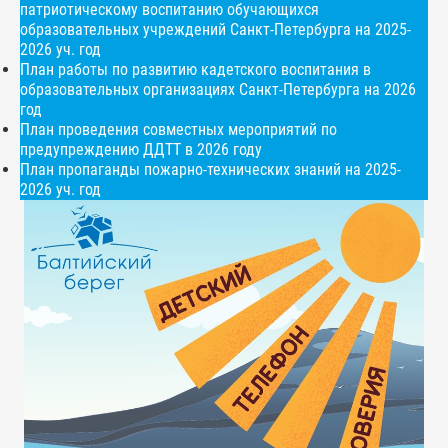
патриотическому воспитанию обучающихся
образовательных учреждений Санкт-Петербурга на 2025-
2026 уч. год
План работы по развитию кадетского воспитания в
образовательных организациях Санкт-Петербурга на 2026
год
План проведения совместных мероприятий по
предупреждению ДДТТ в 2026 году
План пропаганды пожарно-технических знаний на 2025-
2026 уч. год