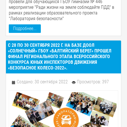
провели для обучающихся ГБОУ гимназии № 446
мероприятие "Ради жизни на земле соблюдайте ПДД" в
рамках реализации образовательного проекта
"Лаборатория безопасности"
Подробнее...
С 28 ПО 30 СЕНТЯБРЯ 2022 Г. НА БАЗЕ ДООЛ
«СОЛНЕЧНЫЙ» ГБОУ «БАЛТИЙСКИЙ БЕРЕГ» ПРОШЕЛ
ФИНАЛ РЕГИОНАЛЬНОГО ЭТАПА ВСЕРОССИЙСКОГО
КОНКУРСА ЮНЫХ ИНСПЕКТОРОВ ДВИЖЕНИЯ
«БЕЗОПАСНОЕ КОЛЕСО-2022».
Создано: 30 сентября 2022
Просмотров: 397