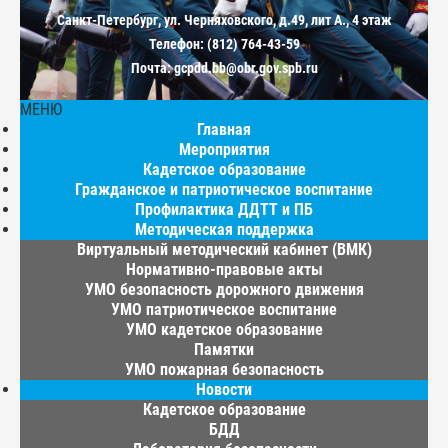
Санкт-Петербург, ул. Черняховского, д.49, лит А., 4 этаж
Телефон: (812) 764-43-59
Почта: gcpdd.bb@obr.gov.spb.ru
МЕНЮ
Главная
Мероприятия
Кадетское образование
Гражданское и патриотическое воспитание
Профилактика ДДТТ и ПБ
Методическая поддержка
Виртуальный методический кабинет (ВМК)
Нормативно-правовые акты
УМО безопасность дорожного движения
УМО патриотическое воспитание
УМО кадетское образование
Памятки
УМО пожарная безопасность
Новости
Кадетское образование
БДД