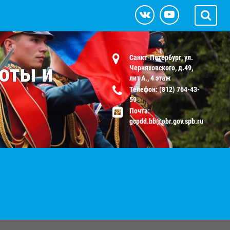
Санкт-Петербург, ул.
оты и
Черняховского, д.49,
лит А., 4 этаж
Телефон: (812) 764-43-
59
Почта:
gcpdd.bb@obr.gov.spb.ru