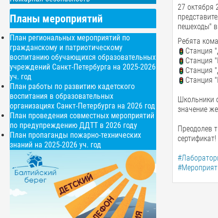
27 октября 
Планы мероприятий
представит
пешеходы" в
План региональных мероприятий по
Ребята ком
гражданскому и патриотическому
Станция 
воспитанию обучающихся образовательных
Станция "
учреждений Санкт-Петербурга на 2025-2026
Станция 
уч. год
Станция "
План работы по развитию кадетского
воспитания в образовательных
Школьники о
организациях Санкт-Петербурга на 2026 год
значение же
План проведения совместных мероприятий
по предупреждению ДДТТ в 2026 году
Преодолев т
План пропаганды пожарно-технических
сертификат!
знаний на 2025-2026 уч. год
#Лаборатори
#Мероприяти