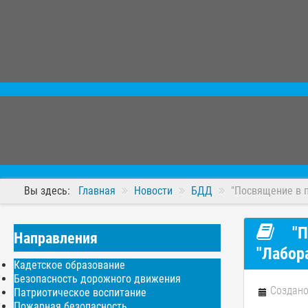
Вы здесь:
Главная
Новости
БДД
"Посвящение в 
"П
Направления
"Лабор
Кадетское образование
Безопасность дорожного движения
Создано
Патриотическое воспитание
Пожарная безопасность