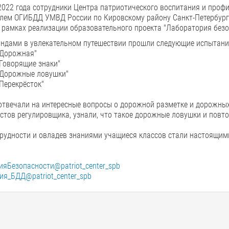
2022 года сотрудники Центра патриотического воспитания и проф
елем ОГИБДД УМВД России по Кировскому району Санкт-Петербур
 рамках реализации образовательного проекта "Лаборатория без
андами в увлекательном путешествии прошли следующие испытани
"Дорожная"
Говорящие знаки"
"Дорожные ловушки"
Перекрёсток"
твечали на интересные вопросы о дорожной разметке и дорожных
стов регулировщика, узнали, что такое дорожные ловушки и пов
рудности и овладев знаниями учащиеся классов стали настоящим
яБезопасности@patriot_center_spb
я_БДД@patriot_center_spb