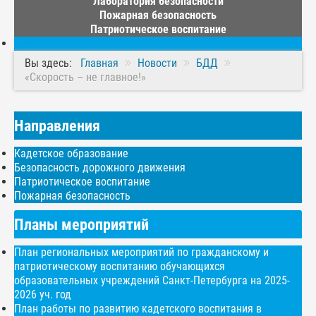
Лаборатория безопасности
Пожарная безопасность
Патриотическое воспитание
Вы здесь:
Главная
Новости
БДД
«Скорость – не главное!»
Направления
Кадетское образование
Безопасность дорожного движения
Патриотическое воспитание
Пожарная безопасность
Планы мероприятий
План региональных мероприятий по гражданскому и
патриотическому воспитанию обучающихся
образовательных учреждений Санкт-Петербурга на 2025-
2026 уч. год
План работы по развитию кадетского воспитания в