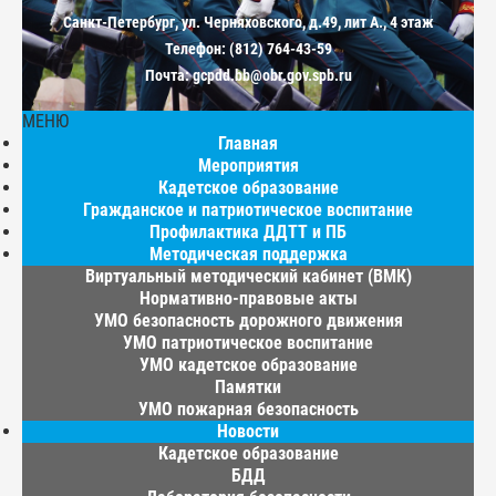
Санкт-Петербург, ул. Черняховского, д.49, лит А., 4 этаж
Телефон: (812) 764-43-59
Почта: gcpdd.bb@obr.gov.spb.ru
МЕНЮ
Главная
Мероприятия
Кадетское образование
Гражданское и патриотическое воспитание
Профилактика ДДТТ и ПБ
Методическая поддержка
Виртуальный методический кабинет (ВМК)
Нормативно-правовые акты
УМО безопасность дорожного движения
УМО патриотическое воспитание
УМО кадетское образование
Памятки
УМО пожарная безопасность
Новости
Кадетское образование
БДД