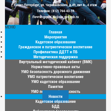
Санкт-Петербург, ул. Черняховского, д.49, лит А., 4 этаж
Телефон: (812) 764-43-59
Почта: gcpdd.bb@obr.gov.spb.ru
МЕНЮ
Главная
Мероприятия
Кадетское образование
Гражданское и патриотическое воспитание
Профилактика ДДТТ и ПБ
Методическая поддержка
Виртуальный методический кабинет (ВМК)
Нормативно-правовые акты
УМО безопасность дорожного движения
УМО патриотическое воспитание
УМО кадетское образование
Памятки
УМО пожарная безопасность
Новости
Кадетское образование
БДД