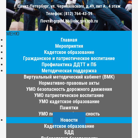
Санкт-Петербург, ул. Черняховского, д.49, лит А., 4 этаж
Телефон: (812) 764-43-59
Почта: gcpdd.bb@obr.gov.spb.ru
МЕНЮ
Главная
Мероприятия
Кадетское образование
Гражданское и патриотическое воспитание
Профилактика ДДТТ и ПБ
Методическая поддержка
Виртуальный методический кабинет (ВМК)
Нормативно-правовые акты
УМО безопасность дорожного движения
УМО патриотическое воспитание
УМО кадетское образование
Памятки
УМО пожарная безопасность
Новости
Кадетское образование
БДД