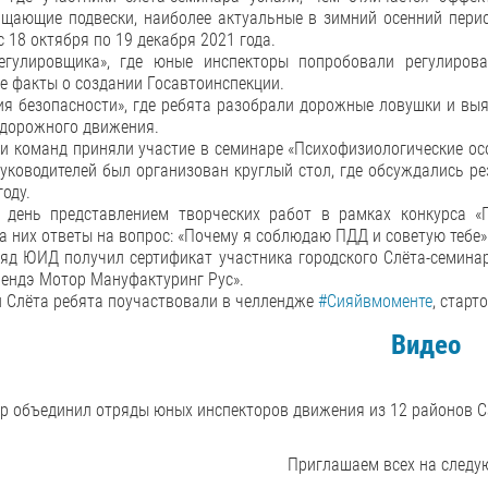
щающие подвески, наиболее актуальные в зимний осенний период
с 18 октября по 19 декабря 2021 года.
егулировщика», где юные инспекторы попробовали регулиров
е факты о создании Госавтоинспекции.
я безопасности», где ребята разобрали дорожные ловушки и выя
 дорожного движения.
и команд приняли участие в семинаре «Психофизиологические осо
уководителей был организован круглый стол, где обсуждались р
оду.
 день представлением творческих работ в рамках конкурса «
а них ответы на вопрос: «Почему я соблюдаю ПДД и советую тебе»
яд ЮИД получил сертификат участника городского Слёта-семина
Хендэ Мотор Мануфактуринг Рус».
 Слёта ребята поучаствовали в челлендже
#Сияйвмоменте
, стар
Видео
р объединил отряды юных инспекторов движения из 12 районов С
Приглашаем всех на следу