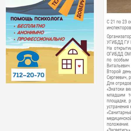
С 21 по 23 
инспекторов
Организатор
УГИБДД ГУ М
На открыти
ОГИБДД ОМВ
по особым 
Витальевич 
Второй ден
Сергеевич, 
Для отрядов
«Знатоки в
младшим то
площадке, 
устранения 
«Санитарны
медицинско
положение.
«Засветись