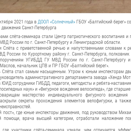
октября 2021 года в
ДООЛ «Солнечный»
ГБОУ «Балтийский берег» с
 движения Санкт-Петербурга
ами слёта-семинара стали Центр патриотического воспитания и 
ВД России по г. Санкт-Петербургу и Ленинградской области.
и Слёта с приветственной речью и напутственными словами к 
Д России по Курортному району г. Санкт-Петербурга, полковник
поручениям УГИБДД ГУ МВД России по г. Санкт-Петербургу и 
Маслов, начальник ЦПВ и ПР ГБОУ «Балтийский берег».
ь Слёта стал самым насыщенным. Утром к юным инспекторам дви
руководитель административного департамента завода «Хендэ Мот
 ЮИД сотрудники ГИБДД, педагоги, методисты и ребята-наставник
елосипедных наук» и «Фигурное вождение велосипеда», где стар
варищам мастерство индивидуального фигурного вождения 
раскрыли секреты прохождения элементов велофигурки, а такж
неисправностей.
й пост», где юные инспекторы движения, под руководством Миха
й помощи, врача высшей категории, отработали наложение по
», где участники слёта-семинара узнали, чем отличается эффе