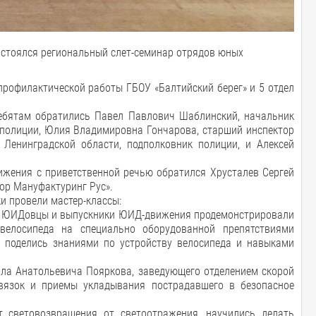
остоялся региональный слет-семинар отрядов юных
профилактической работы ГБОУ «Балтийский берег» и 5 отдел
ребятам обратились Павел Павлович Шаблинский, начальник
 полиции, Юлия Владимировна Гончарова, старший инспектор
Ленинградской области, подполковник полиции, и Алексей
жения с приветственной речью обратился Хрусталев Сергей
ор Мануфактуринг Рус».
и провели мастер-классы:
шие ЮИДовцы и выпускники ЮИД-движения продемонстрировали
велосипеда на специально оборудованной препятствиями
е поделись знаниями по устройству велосипеда и навыками
ила Анатольевича Пояркова, заведующего отделением скорой
вязок и приемы укладывания пострадавшего в безопасное
кт световозвращения от светоотражения, научились делать