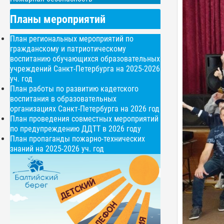
Планы мероприятий
План региональных мероприятий по
гражданскому и патриотическому
воспитанию обучающихся образовательных
учреждений Санкт-Петербурга на 2025-2026
уч. год
План работы по развитию кадетского
воспитания в образовательных
организациях Санкт-Петербурга на 2026 год
План проведения совместных мероприятий
по предупреждению ДДТТ в 2026 году
План пропаганды пожарно-технических
знаний на 2025-2026 уч. год