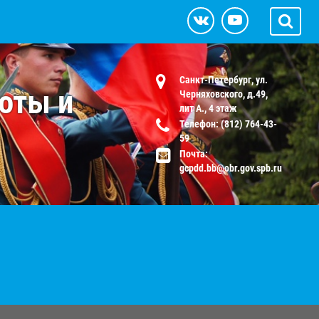
Санкт-Петербург, ул.
оты и
Черняховского, д.49,
лит А., 4 этаж
Телефон: (812) 764-43-
59
Почта:
gcpdd.bb@obr.gov.spb.ru