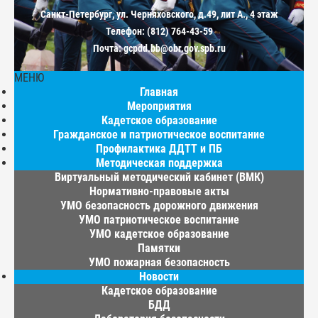
Санкт-Петербург, ул. Черняховского, д.49, лит А., 4 этаж
Телефон: (812) 764-43-59
Почта: gcpdd.bb@obr.gov.spb.ru
МЕНЮ
Главная
Мероприятия
Кадетское образование
Гражданское и патриотическое воспитание
Профилактика ДДТТ и ПБ
Методическая поддержка
Виртуальный методический кабинет (ВМК)
Нормативно-правовые акты
УМО безопасность дорожного движения
УМО патриотическое воспитание
УМО кадетское образование
Памятки
УМО пожарная безопасность
Новости
Кадетское образование
БДД