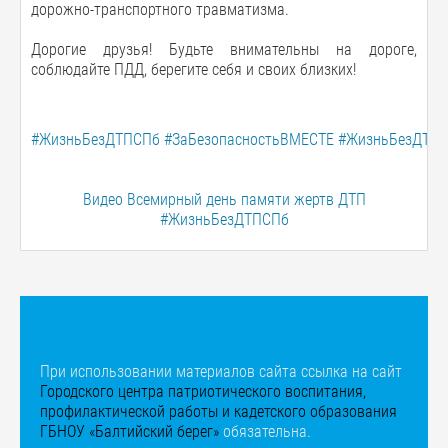
дорожно-транспортного травматизма.
Дорогие друзья! Будьте внимательны на дороге,
соблюдайте ПДД, берегите себя и своих близких!
#ЖизньБезДТПСПб
#ЗаБезопасностьВМЕСТЕ
#ЖизньБезДТП
Видео Всемирный день памяти жертв ДТП
#ЖизньБезДТПСПб
При использовании материалов сайта ссылка на сайт
Городского центра патриотического воспитания,
профилактической работы и кадетского образования
ГБНОУ «Балтийский берег»
обязательна.