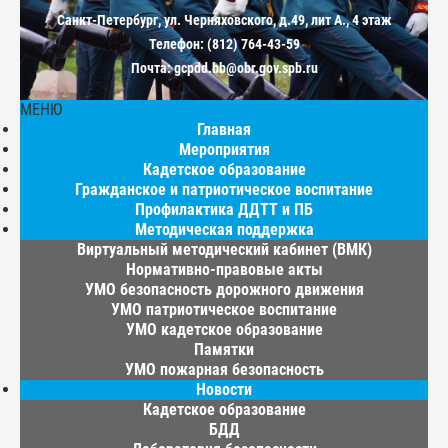
Санкт-Петербург, ул. Черняховского, д.49, лит А., 4 этаж
Телефон: (812) 764-43-59
Почта: gcpdd.bb@obr.gov.spb.ru
МЕНЮ
Главная
Мероприятия
Кадетское образование
Гражданское и патриотическое воспитание
Профилактика ДДТТ и ПБ
Методическая поддержка
Виртуальный методический кабинет (ВМК)
Нормативно-правовые акты
УМО безопасность дорожного движения
УМО патриотическое воспитание
УМО кадетское образование
Памятки
УМО пожарная безопасность
Новости
Кадетское образование
БДД