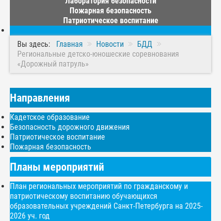
Лаборатория безопасности
Пожарная безопасность
Патриотическое воспитание
Вы здесь:
Главная
Новости
БДД
Региональные детско-юношеские соревнования
«Дорожный патруль»
Направления
Кадетское образование
Безопасность дорожного движения
Патриотическое воспитание
Пожарная безопасность
Планы мероприятий
План региональных мероприятий по гражданскому и
патриотическому воспитанию обучающихся
образовательных учреждений Санкт-Петербурга на 2025-
2026 уч. год