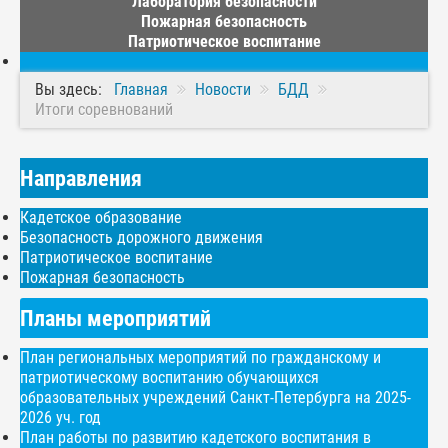
Лаборатория безопасности
Пожарная безопасность
Патриотическое воспитание
Вы здесь:
Главная
Новости
БДД
Итоги соревнований
Направления
Кадетское образование
Безопасность дорожного движения
Патриотическое воспитание
Пожарная безопасность
Планы мероприятий
План региональных мероприятий по гражданскому и
патриотическому воспитанию обучающихся
образовательных учреждений Санкт-Петербурга на 2025-
2026 уч. год
План работы по развитию кадетского воспитания в