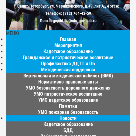
Санкт-Петербург, ул. Черняховского, д.49, лит А., 4 этаж
Телефон: (812) 764-43-59
Почта: gcpdd.bb@obr.gov.spb.ru
МЕНЮ
Главная
Мероприятия
Кадетское образование
Гражданское и патриотическое воспитание
Профилактика ДДТТ и ПБ
Методическая поддержка
Виртуальный методический кабинет (ВМК)
Нормативно-правовые акты
УМО безопасность дорожного движения
УМО патриотическое воспитание
УМО кадетское образование
Памятки
УМО пожарная безопасность
Новости
Кадетское образование
БДД