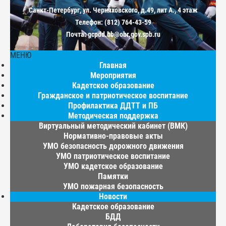
Санкт-Петербург, ул. Черняховского, д.49, лит А., 4 этаж
Телефон: (812) 764-43-59
Почта: gcpdd.bb@obr.gov.spb.ru
МЕНЮ
Главная
Мероприятия
Кадетское образование
Гражданское и патриотическое воспитание
Профилактика ДДТТ и ПБ
Методическая поддержка
Виртуальный методический кабинет (ВМК)
Нормативно-правовые акты
УМО безопасность дорожного движения
УМО патриотическое воспитание
УМО кадетское образование
Памятки
УМО пожарная безопасность
Новости
Кадетское образование
БДД