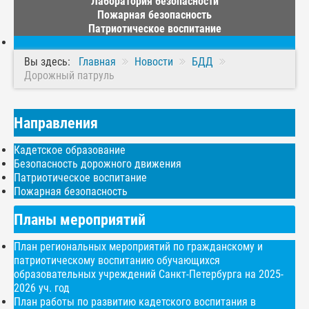
Лаборатория безопасности
Пожарная безопасность
Патриотическое воспитание
Вы здесь:
Главная
Новости
БДД
Дорожный патруль
Направления
Кадетское образование
Безопасность дорожного движения
Патриотическое воспитание
Пожарная безопасность
Планы мероприятий
План региональных мероприятий по гражданскому и
патриотическому воспитанию обучающихся
образовательных учреждений Санкт-Петербурга на 2025-
2026 уч. год
План работы по развитию кадетского воспитания в