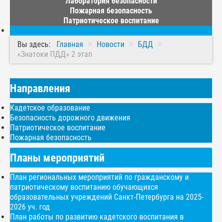
Лаборатория безопасности
Пожарная безопасность
Патриотическое воспитание
Вы здесь:
Главная
Новости
БДД
«Знатоки ПДД» 2 этап
Направления
Кадетское образование
Безопасность дорожного движения
Патриотическое воспитание
Пожарная безопасность
Планы мероприятий
План региональных мероприятий по гражданскому и
патриотическому воспитанию обучающихся
образовательных учреждений Санкт-Петербурга на 2025-
2026 уч. год
План работы по развитию кадетского воспитания в