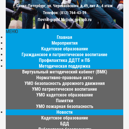
Санкт-Петербург, ул. Черняховского, д.49, лит А., 4 этаж
Телефон: (812) 764-43-59
Почта: gcpdd.bb@obr.gov.spb.ru
МЕНЮ
Главная
Мероприятия
Кадетское образование
Гражданское и патриотическое воспитание
Профилактика ДДТТ и ПБ
Методическая поддержка
Виртуальный методический кабинет (ВМК)
Нормативно-правовые акты
УМО безопасность дорожного движения
УМО патриотическое воспитание
УМО кадетское образование
Памятки
УМО пожарная безопасность
Новости
Кадетское образование
БДД