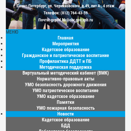
Санкт-Петербург, ул. Черняховского, д.49, лит А., 4 этаж
Телефон: (812) 764-43-59
Почта: gcpdd.bb@obr.gov.spb.ru
МЕНЮ
Главная
Мероприятия
Кадетское образование
Гражданское и патриотическое воспитание
Профилактика ДДТТ и ПБ
Методическая поддержка
Виртуальный методический кабинет (ВМК)
Нормативно-правовые акты
УМО безопасность дорожного движения
УМО патриотическое воспитание
УМО кадетское образование
Памятки
УМО пожарная безопасность
Новости
Кадетское образование
БДД