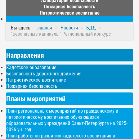
Лаборатория безопасности
Пожарная безопасность
Патриотическое воспитание
Вы здесь:
Главная
Новости
БДД
"Безопасные каникулы" Региональный конкурс
Направления
Кадетское образование
Безопасность дорожного движения
Патриотическое воспитание
Пожарная безопасность
Планы мероприятий
План региональных мероприятий по гражданскому и
патриотическому воспитанию обучающихся
образовательных учреждений Санкт-Петербурга на 2025-
2026 уч. год
План работы по развитию кадетского воспитания в