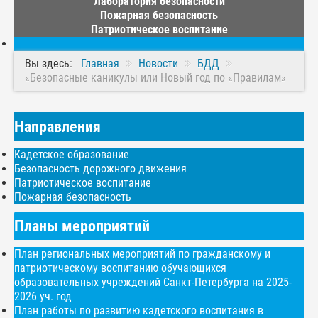
Лаборатория безопасности
Пожарная безопасность
Патриотическое воспитание
Вы здесь:
Главная
Новости
БДД
«Безопасные каникулы или Новый год по «Правилам»
Направления
Кадетское образование
Безопасность дорожного движения
Патриотическое воспитание
Пожарная безопасность
Планы мероприятий
План региональных мероприятий по гражданскому и
патриотическому воспитанию обучающихся
образовательных учреждений Санкт-Петербурга на 2025-
2026 уч. год
План работы по развитию кадетского воспитания в