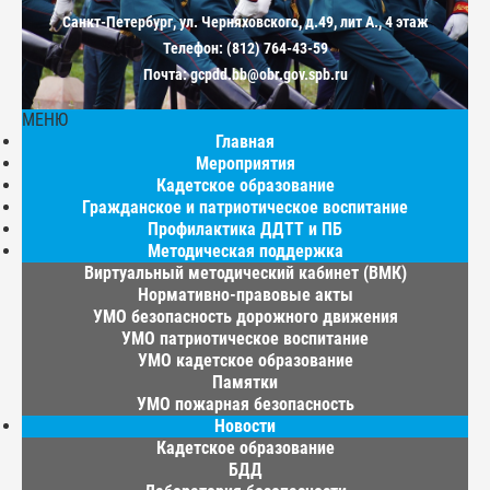
Санкт-Петербург, ул. Черняховского, д.49, лит А., 4 этаж
Телефон: (812) 764-43-59
Почта: gcpdd.bb@obr.gov.spb.ru
МЕНЮ
Главная
Мероприятия
Кадетское образование
Гражданское и патриотическое воспитание
Профилактика ДДТТ и ПБ
Методическая поддержка
Виртуальный методический кабинет (ВМК)
Нормативно-правовые акты
УМО безопасность дорожного движения
УМО патриотическое воспитание
УМО кадетское образование
Памятки
УМО пожарная безопасность
Новости
Кадетское образование
БДД