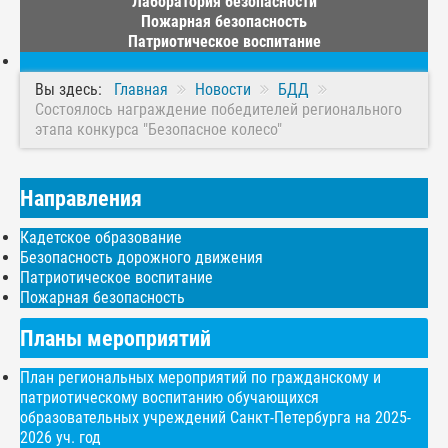
Лаборатория безопасности
Пожарная безопасность
Патриотическое воспитание
Вы здесь:
Главная
Новости
БДД
Состоялось награждение победителей регионального
этапа конкурса "Безопасное колесо"
Направления
Кадетское образование
Безопасность дорожного движения
Патриотическое воспитание
Пожарная безопасность
Планы мероприятий
План региональных мероприятий по гражданскому и
патриотическому воспитанию обучающихся
образовательных учреждений Санкт-Петербурга на 2025-
2026 уч. год