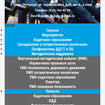
Санкт-Петербург, ул. Черняховского, д.49, лит А., 4 этаж
Телефон: (812) 764-43-59
Почта: gcpdd.bb@obr.gov.spb.ru
МЕНЮ
Главная
Мероприятия
Кадетское образование
Гражданское и патриотическое воспитание
Профилактика ДДТТ и ПБ
Методическая поддержка
Виртуальный методический кабинет (ВМК)
Нормативно-правовые акты
УМО безопасность дорожного движения
УМО патриотическое воспитание
УМО кадетское образование
Памятки
УМО пожарная безопасность
Новости
Кадетское образование
БДД