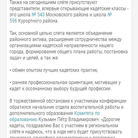
Также на сегодняшнем слёте присутствуют
представители, впервые открывающие кадетские классы -
это школа
№ 543
Московского района и школа
№
556
Курортного района.
Так, основной целью слета является объединение
районного актива, расширение сотрудничества между
организациями кадетской направленности нашего
города, формирование общего плана работы, постановка
задач и целей, а так же:
• обмен опытом лучших кадетских практик;
• ранняя профессиональная ориентация, мотивация у
кадет к осознанному выбору будущей профессии.
В торжественной обстановке к участникам конференции
обратился начальник отдела воспитательной работы и
дополнительного образования
Комитета по
образованию
Кузьмин Пётр Владимирович: «Дорогие
кадеты, поздравляю Вас с участием в региональном
слёте и надеюсь, что в ходе него будет присутствовать
дружеская атмосфера взаимопомощи и поддержки,