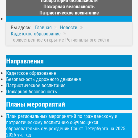
Лаборатория безопасности
Пожарная безопасность
Патриотическое воспитание
Вы здесь:
Главная
Новости
Кадетское образование
Торжественное открытие Регионального слёта
Направления
Кадетское образование
Безопасность дорожного движения
Патриотическое воспитание
Пожарная безопасность
Планы мероприятий
План региональных мероприятий по гражданскому и
патриотическому воспитанию обучающихся
образовательных учреждений Санкт-Петербурга на 2025-
2026 уч. год