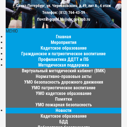
Санкт-Петербург, ул. Черняховского, д.49, лит А., 4 этаж
Телефон: (812) 764-43-59
Почта: gcpdd.bb@obr.gov.spb.ru
МЕНЮ
Главная
Мероприятия
Кадетское образование
Гражданское и патриотическое воспитание
Профилактика ДДТТ и ПБ
Методическая поддержка
Виртуальный методический кабинет (ВМК)
Нормативно-правовые акты
УМО безопасность дорожного движения
УМО патриотическое воспитание
УМО кадетское образование
Памятки
УМО пожарная безопасность
Новости
Кадетское образование
БДД