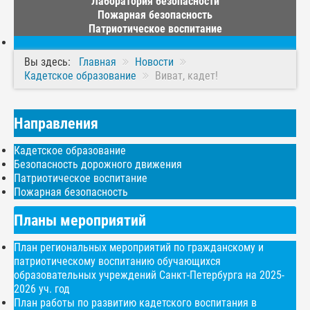
Лаборатория безопасности
Пожарная безопасность
Патриотическое воспитание
Вы здесь:
Главная
Новости
Кадетское образование
Виват, кадет!
Направления
Кадетское образование
Безопасность дорожного движения
Патриотическое воспитание
Пожарная безопасность
Планы мероприятий
План региональных мероприятий по гражданскому и
патриотическому воспитанию обучающихся
образовательных учреждений Санкт-Петербурга на 2025-
2026 уч. год
План работы по развитию кадетского воспитания в