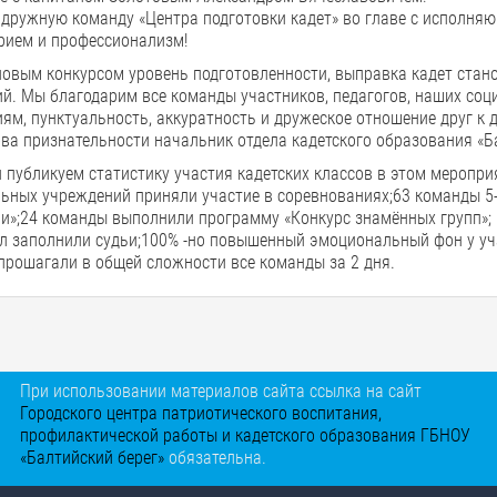
дружную команду «Центра подготовки кадет» во главе с исполня
рием и профессионализм!
овым конкурсом уровень подготовленности, выправка кадет стано
й. Мы благодарим все команды участников, педагогов, наших соц
ям, пунктуальность, аккуратность и дружеское отношение друг к дру
ва признательности начальник отдела кадетского образования «Б
 публикуем статистику участия кадетских классов в этом меропр
ьных учреждений приняли участие в соревнованиях;63 команды 5-
ни»;24 команды выполнили программу «Конкурс знамённых групп»;
л заполнили судьи;100% -но повышенный эмоциональный фон у уча
прошагали в общей сложности все команды за 2 дня.
При использовании материалов сайта ссылка на сайт
Городского центра патриотического воспитания,
профилактической работы и кадетского образования ГБНОУ
«Балтийский берег»
обязательна.