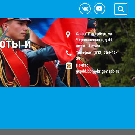
Санкт-Петербург, ул.
оты и
Черняховского, д.49,
лит А., 4 этаж
Телефон: (812) 764-43-
59
Почта:
gcpdd.bb@obr.gov.spb.ru