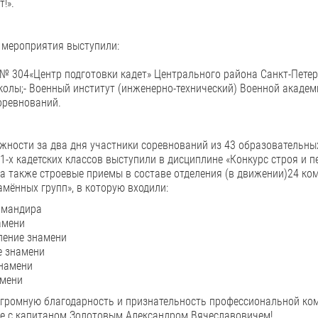
т!».
 мероприятия выступили:
№ 304«Центр подготовки кадет» Центрального района Санкт-Пете
олы;- Военный институт (инженерно-технический) Военной академ
оревнований.
жности за два дня участники соревнований из 43 образовательны
1-х кадетских классов выступили в дисциплине «Конкурс строя и 
 а также строевые приемы в составе отделения (в движении)24 ко
амённых групп», в которую входили:
омандира
амени
ление знамени
е знамени
знамени
амени
ромную благодарность и признательность профессиональной кома
ве с капитаном Золотовым Александром Вячеславовичем!