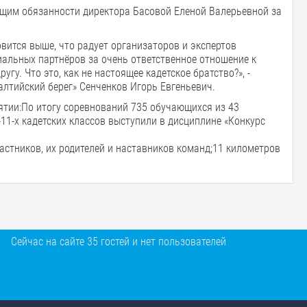
ющим обязанности директора Басовой Еленой Валерьевной за
вится выше, что радует организаторов и экспертов
иальных партнёров за очень ответственное отношение к
гу. Что это, как не настоящее кадетское братство?», -
алтийский берег» Сенченков Игорь Евгеньевич.
иятии:По итогу соревнований 735 обучающихся из 43
11-х кадетских классов выступили в дисциплине «Конкурс
стников, их родителей и наставников команд;11 километров
Сейчас на сайте 35 гостей и нет пользователей