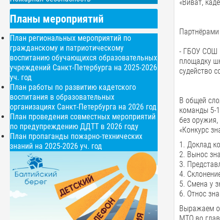
«Виват, каде
Планы мероприятий
Партнёрами
План региональных мероприятий по
гражданскому и патриотическому
- ГБОУ СОШ 
воспитанию обучающихся образовательных
площадку шк
учреждений Санкт-Петербурга на 2025-2026
судейство с
уч. год
План работы по развитию кадетского
воспитания в образовательных
В общей сло
организациях Санкт-Петербурга на 2026 год
команды 5-1
План проведения совместных мероприятий
без оружия,
по предупреждению ДДТТ в 2026 году
«Конкурс зн
План пропаганды пожарно-технических
1. Доклад к
знаний на 2025-2026 уч. год
2. Вынос зн
3. Представ
4. Склонени
5. Смена у 
6. Относ зн
Выражаем ог
МТО во гла