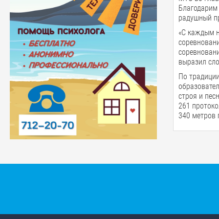
Благодарим 
радушный п
«С каждым н
соревновани
соревновани
выразил сло
По традиции
образовател
строя и пес
261 протоко
340 метров 