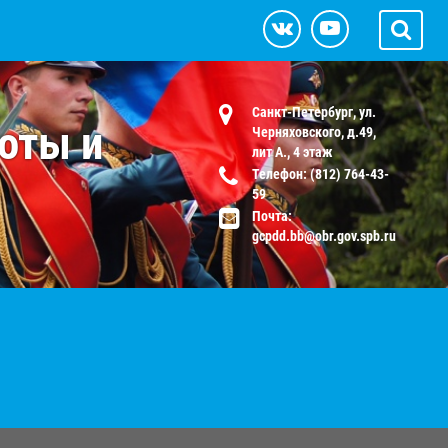
Санкт-Петербург, ул.
оты и
Черняховского, д.49,
лит А., 4 этаж
Телефон: (812) 764-43-
59
Почта:
gcpdd.bb@obr.gov.spb.ru