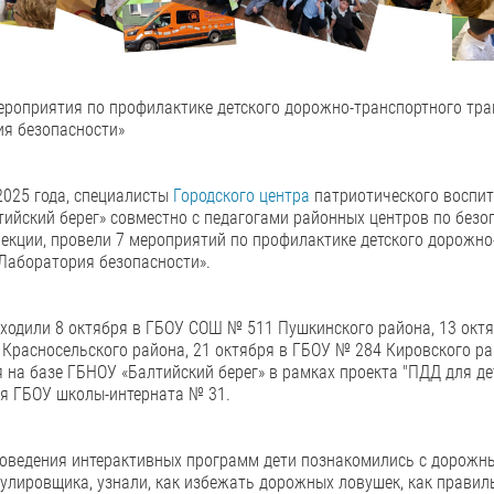
роприятия по профилактике детского дорожно-транспортного тр
ия безопасности»
2025 года, специалисты
Городского центра
патриотического воспит
ийский берег» совместно с педагогами районных центров по без
екции, провели 7 мероприятий по профилактике детского дорожн
Лаборатория безопасности».
ходили 8 октября в ГБОУ СОШ № 511 Пушкинского района, 13 октя
Красносельского района, 21 октября в ГБОУ № 284 Кировского р
я на базе ГБНОУ «Балтийский берег» в рамках проекта "ПДД для де
я ГБОУ школы-интерната № 31.
оведения интерактивных программ дети познакомились с дорожны
улировщика, узнали, как избежать дорожных ловушек, как правиль