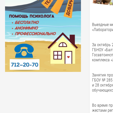
Выездные ме
«Лаборатор
За октябрь 
ГБНОУ «Балт
Госавтоинсп
комплекса «
Занятия про
ГБОУ № 285 
и 28 октябр
обучающихс
Во время пр
жестами рег