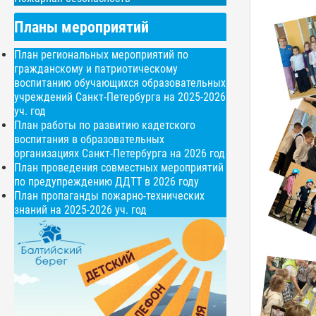
Планы мероприятий
План региональных мероприятий по
гражданскому и патриотическому
воспитанию обучающихся образовательных
учреждений Санкт-Петербурга на 2025-2026
уч. год
План работы по развитию кадетского
воспитания в образовательных
организациях Санкт-Петербурга на 2026 год
План проведения совместных мероприятий
по предупреждению ДДТТ в 2026 году
План пропаганды пожарно-технических
знаний на 2025-2026 уч. год