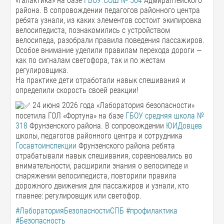
«Галактика» на базе
ГБОУ СОШ № 564
Адмиралтейского
района. В сопровождении педагогов районного центра
ребята узнали, из каких элементов состоит экипировка
велосипедиста, познакомились с устройством
велосипеда, разобрали правила поведения пассажиров.
Особое внимание уделили правилам перехода дороги —
как по сигналам светофора, так и по жестам
регулировщика.
На практике дети отработали навык спешивания и
определили скорость своей реакции!
24 июня 2026 года «Лаборатория безопасности»
посетила ГОЛ «Фортуна» на базе
ГБОУ средняя школа №
318
Фрунзенского района. В сопровождении
ЮИДовцев
школы, педагогов районного центра и сотрудника
Госавтоинспекции
Фрунзенского района ребята
отрабатывали навык спешивания, соревновались во
внимательности, расширили знания о велосипеде и
снаряжении велосипедиста, повторили правила
дорожного движения для пассажиров и узнали, кто
главнее: регулировщик или светофор.
#ЛабораторияБезопасностиСПБ
#профилактика
#Безопасность