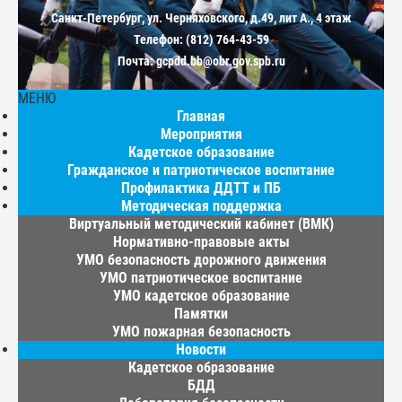
Санкт-Петербург, ул. Черняховского, д.49, лит А., 4 этаж
Телефон: (812) 764-43-59
Почта: gcpdd.bb@obr.gov.spb.ru
МЕНЮ
Главная
Мероприятия
Кадетское образование
Гражданское и патриотическое воспитание
Профилактика ДДТТ и ПБ
Методическая поддержка
Виртуальный методический кабинет (ВМК)
Нормативно-правовые акты
УМО безопасность дорожного движения
УМО патриотическое воспитание
УМО кадетское образование
Памятки
УМО пожарная безопасность
Новости
Кадетское образование
БДД