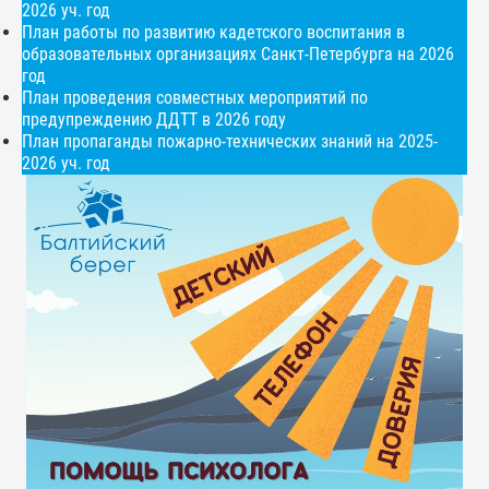
2026 уч. год
План работы по развитию кадетского воспитания в
образовательных организациях Санкт-Петербурга на 2026
год
План проведения совместных мероприятий по
предупреждению ДДТТ в 2026 году
План пропаганды пожарно-технических знаний на 2025-
2026 уч. год