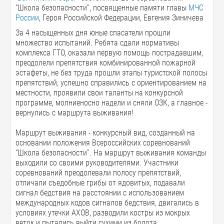
“Школа безопасности”, посвященные памяти главы
МЧС
России
, Героя Российской Федерации, Евгения Зиничева
За 4 насыщенных дня юные спасатели прошли
множество испытаний. Ребята сдали нормативы
комплекса ГТО, оказали первую помощь пострадавшим,
преодолели препятствия комбинированной пожарной
эстафеты, не без труда прошли этапы туристской полосы
препятствий, успешно справились с ориентированием на
местности, проявили свои таланты на конкурсной
программе, молниеносно надели и сняли ОЗК, а главное -
вернулись с маршрута выживания!
Маршрут выживания - конкурсный вид, созданный на
основании положения Всероссийских соревнований
“Школа безопасности”. На маршрут выживания команды
выходили со своими руководителями. Участники
соревнований преодолевали полосу препятствий,
отличали съедобные грибы от ядовитых, подавали
сигнал бедствия на расстоянии с использованием
международных кодов сигналов бедствия, двигались в
условиях утечки АХОВ, разводили костры из мокрых
веток и пытались выйти сухими из болота.