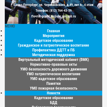
Санкт-Петербург, ул. Черняховского, д.49, лит А., 4 этаж
Телефон: (812) 764-43-59
Почта: gcpdd.bb@obr.gov.spb.ru
МЕНЮ
Главная
Мероприятия
Кадетское образование
Гражданское и патриотическое воспитание
Профилактика ДДТТ и ПБ
Методическая поддержка
Виртуальный методический кабинет (ВМК)
Нормативно-правовые акты
УМО безопасность дорожного движения
УМО патриотическое воспитание
УМО кадетское образование
Памятки
УМО пожарная безопасность
Новости
Кадетское образование
БДД