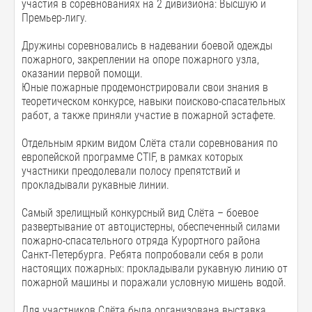
участия в соревнованиях на 2 дивизиона: Высшую и
Премьер-лигу.
Дружины соревновались в надевании боевой одежды
пожарного, закреплении на опоре пожарного узла,
оказании первой помощи.
Юные пожарные продемонстрировали свои знания в
теоретическом конкурсе, навыки поисково-спасательных
работ, а также приняли участие в пожарной эстафете.
Отдельным ярким видом Слёта стали соревнования по
европейской программе CTIF, в рамках которых
участники преодолевали полосу препятствий и
прокладывали рукавные линии.
Самый зрелищный конкурсный вид Слёта – боевое
развертывание от автоцистерны, обеспеченный силами
пожарно-спасательного отряда Курортного района
Санкт-Петербурга. Ребята попробовали себя в роли
настоящих пожарных: прокладывали рукавную линию от
пожарной машины и поражали условную мишень водой.
Для участников Слёта была организована выставка