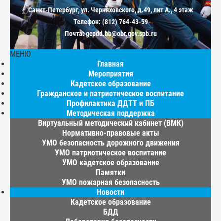
Санкт-Петербург, ул. Черняховского, д.49, лит А., 4 этаж
Телефон: (812) 764-43-59
Почта: gcpdd.bb@obr.gov.spb.ru
МЕНЮ
Главная
Мероприятия
Кадетское образование
Гражданское и патриотическое воспитание
Профилактика ДДТТ и ПБ
Методическая поддержка
Виртуальный методический кабинет (ВМК)
Нормативно-правовые акты
УМО безопасность дорожного движения
УМО патриотическое воспитание
УМО кадетское образование
Памятки
УМО пожарная безопасность
Новости
Кадетское образование
БДД