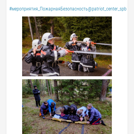
#мероприятия_ПожарнаяБезопасность@patriot_center_spb