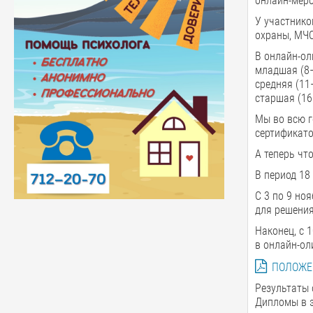
онлайн-мер
У участнико
охраны, МЧС
В онлайн-ол
младшая (8–
средняя (11
старшая (16
Мы во всю г
сертификато
А теперь что
В период 18
С 3 по 9 но
для решения
Наконец, с 
в онлайн-ол
ПОЛОЖЕН
Результаты 
Дипломы в э