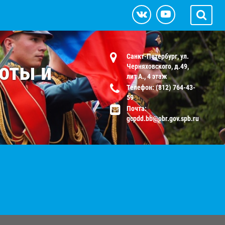
Санкт-Петербург, ул.
оты и
Черняховского, д.49,
лит А., 4 этаж
Телефон: (812) 764-43-
59
Почта:
gcpdd.bb@obr.gov.spb.ru