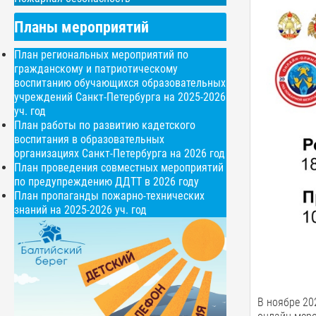
Планы мероприятий
План региональных мероприятий по
гражданскому и патриотическому
воспитанию обучающихся образовательных
учреждений Санкт-Петербурга на 2025-2026
уч. год
План работы по развитию кадетского
воспитания в образовательных
организациях Санкт-Петербурга на 2026 год
План проведения совместных мероприятий
по предупреждению ДДТТ в 2026 году
План пропаганды пожарно-технических
знаний на 2025-2026 уч. год
В ноябре 2