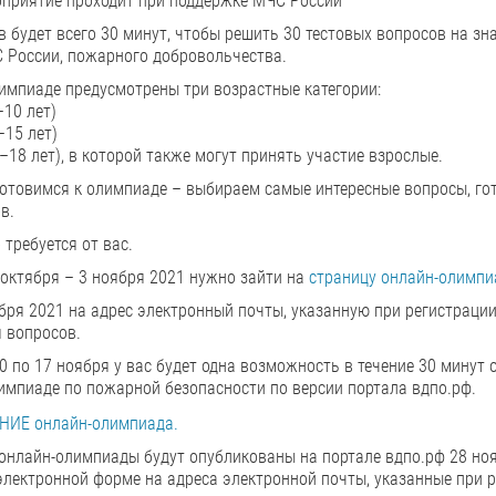
оприятие проходит при поддержке МЧС России
в будет всего 30 минут, чтобы решить 30 тестовых вопросов на з
 России, пожарного добровольчества.
импиаде предусмотрены три возрастные категории:
10 лет)
–15 лет)
–18 лет), в которой также могут принять участие взрослые.
отовимся к олимпиаде – выбираем самые интересные вопросы, г
в.
 требуется от вас.
 октября – 3 ноября 2021 нужно зайти на
страницу онлайн-олимп
ября 2021 на адрес электронный почты, указанную при регистрации
 вопросов.
10 по 17 ноября у вас будет одна возможность в течение 30 минут
импиаде по пожарной безопасности по версии портала вдпо.рф.
ИЕ онлайн-олимпиада.
онлайн-олимпиады будут опубликованы на портале вдпо.рф 28 ноя
лектронной форме на адреса электронной почты, указанные при р