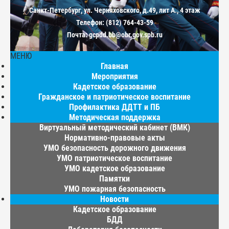
Санкт-Петербург, ул. Черняховского, д.49, лит А., 4 этаж
Телефон: (812) 764-43-59
Почта: gcpdd.bb@obr.gov.spb.ru
МЕНЮ
Главная
Мероприятия
Кадетское образование
Гражданское и патриотическое воспитание
Профилактика ДДТТ и ПБ
Методическая поддержка
Виртуальный методический кабинет (ВМК)
Нормативно-правовые акты
УМО безопасность дорожного движения
УМО патриотическое воспитание
УМО кадетское образование
Памятки
УМО пожарная безопасность
Новости
Кадетское образование
БДД