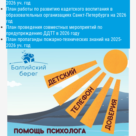
2026 уч. год
План работы по развитию кадетского воспитания в
образовательных организациях Санкт-Петербурга на 2026
год
План проведения совместных мероприятий по
предупреждению ДДТТ в 2026 году
План пропаганды пожарно-технических знаний на 2025-
2026 уч. год