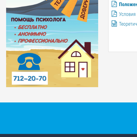
Положе
Условия
Теорети