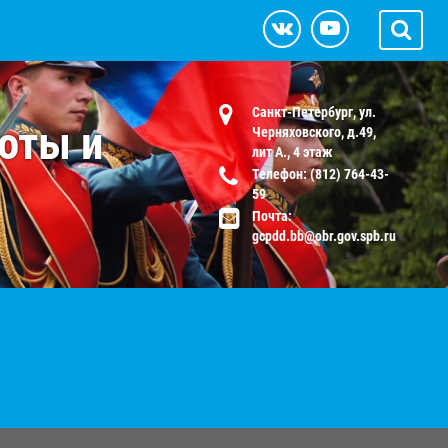
Санкт-Петербург, ул.
оты и
Черняховского, д.49,
лит А., 4 этаж
Телефон: (812) 764-43-
59
Почта:
gcpdd.bb@obr.gov.spb.ru