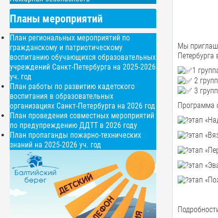
Планы мероприятий
План региональных мероприятий по
Мы приглаш
гражданскому и патриотическому
Петербурга 
воспитанию обучающихся образовательных
учреждений Санкт-Петербурга на 2025-2026
1 групп
уч. год
2 групп
План работы по развитию кадетского
3 групп
воспитания в образовательных
Программа с
организациях Санкт-Петербурга на 2026 год
План проведения совместных мероприятий
этап «На
по предупреждению ДДТТ в 2026 году
План пропаганды пожарно-технических
этап «Вя
знаний на 2025-2026 уч. год
этап «П
этап «Эв
этап «По
Подробности