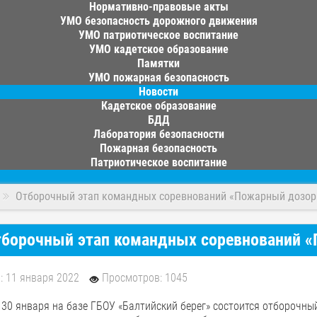
Нормативно-правовые акты
УМО безопасность дорожного движения
УМО патриотическое воспитание
УМО кадетское образование
Памятки
УМО пожарная безопасность
Новости
Кадетское образование
БДД
Лаборатория безопасности
Пожарная безопасность
Патриотическое воспитание
Отборочный этап командных соревнований «Пожарный дозор
борочный этап командных соревнований 
: 11 января 2022
Просмотров: 1045
 30 января на базе ГБОУ «Балтийский берег» состоится отборочн