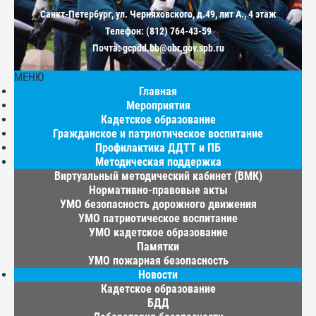
Санкт-Петербург, ул. Черняховского, д.49, лит А., 4 этаж
Телефон: (812) 764-43-59
Почта: gcpdd.bb@obr.gov.spb.ru
МЕНЮ
Главная
Мероприятия
Кадетское образование
Гражданское и патриотическое воспитание
Профилактика ДДТТ и ПБ
Методическая поддержка
Виртуальный методический кабинет (ВМК)
Нормативно-правовые акты
УМО безопасность дорожного движения
УМО патриотическое воспитание
УМО кадетское образование
Памятки
УМО пожарная безопасность
Новости
Кадетское образование
БДД