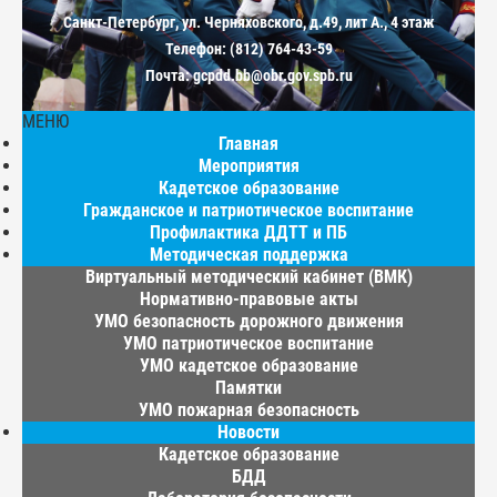
Санкт-Петербург, ул. Черняховского, д.49, лит А., 4 этаж
Телефон: (812) 764-43-59
Почта: gcpdd.bb@obr.gov.spb.ru
МЕНЮ
Главная
Мероприятия
Кадетское образование
Гражданское и патриотическое воспитание
Профилактика ДДТТ и ПБ
Методическая поддержка
Виртуальный методический кабинет (ВМК)
Нормативно-правовые акты
УМО безопасность дорожного движения
УМО патриотическое воспитание
УМО кадетское образование
Памятки
УМО пожарная безопасность
Новости
Кадетское образование
БДД