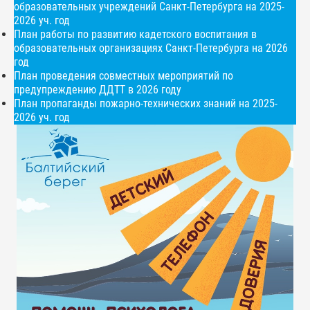
образовательных учреждений Санкт-Петербурга на 2025-
2026 уч. год
План работы по развитию кадетского воспитания в
образовательных организациях Санкт-Петербурга на 2026
год
План проведения совместных мероприятий по
предупреждению ДДТТ в 2026 году
План пропаганды пожарно-технических знаний на 2025-
2026 уч. год