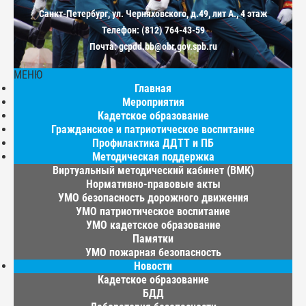
Санкт-Петербург, ул. Черняховского, д.49, лит А., 4 этаж
Телефон: (812) 764-43-59
Почта: gcpdd.bb@obr.gov.spb.ru
МЕНЮ
Главная
Мероприятия
Кадетское образование
Гражданское и патриотическое воспитание
Профилактика ДДТТ и ПБ
Методическая поддержка
Виртуальный методический кабинет (ВМК)
Нормативно-правовые акты
УМО безопасность дорожного движения
УМО патриотическое воспитание
УМО кадетское образование
Памятки
УМО пожарная безопасность
Новости
Кадетское образование
БДД