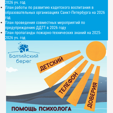
2026 уч. год
План работы по развитию кадетского воспитания в
образовательных организациях Санкт-Петербурга на 2026
год
План проведения совместных мероприятий по
предупреждению ДДТТ в 2026 году
План пропаганды пожарно-технических знаний на 2025-
2026 уч. год