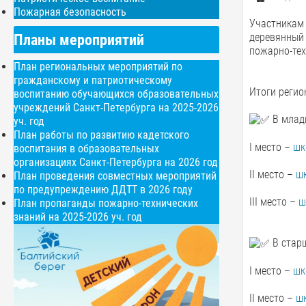
Пожарная безопасность
Участникам 
Планы мероприятий
деревянный 
пожарно-тех
План региональных мероприятий по
гражданскому и патриотическому
Итоги регио
воспитанию обучающихся образовательных
учреждений Санкт-Петербурга на 2025-2026
В младш
уч. год
План работы по развитию кадетского
I место –
шк
воспитания в образовательных
организациях Санкт-Петербурга на 2026 год
II место –
ш
План проведения совместных мероприятий
по предупреждению ДДТТ в 2026 году
III место –
ш
План пропаганды пожарно-технических
знаний на 2025-2026 уч. год
В старш
I место –
шк
II место –
ш