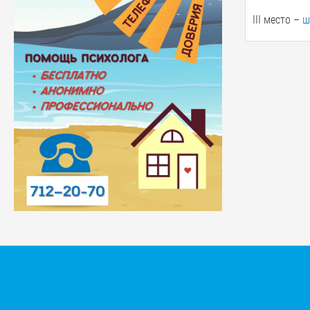
III место –
ш