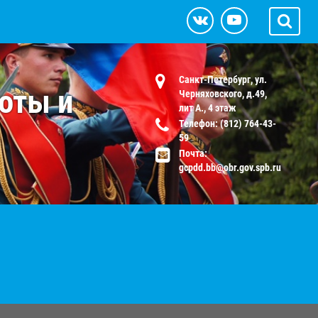
Санкт-Петербург, ул.
оты и
Черняховского, д.49,
лит А., 4 этаж
Телефон: (812) 764-43-
59
Почта:
gcpdd.bb@obr.gov.spb.ru