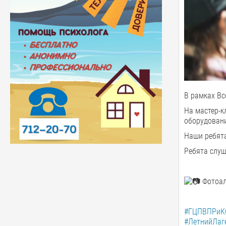
В рамках В
На мастер-к
оборудован
Наши ребята
Ребята слуш
Фотоал
#ГЦПВПРиК
#ЛетнийЛаг