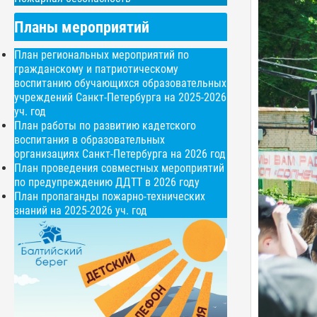
Планы мероприятий
План региональных мероприятий по
гражданскому и патриотическому
воспитанию обучающихся образовательных
учреждений Санкт-Петербурга на 2025-2026
уч. год
План работы по развитию кадетского
воспитания в образовательных
организациях Санкт-Петербурга на 2026 год
План проведения совместных мероприятий
по предупреждению ДДТТ в 2026 году
План пропаганды пожарно-технических
знаний на 2025-2026 уч. год