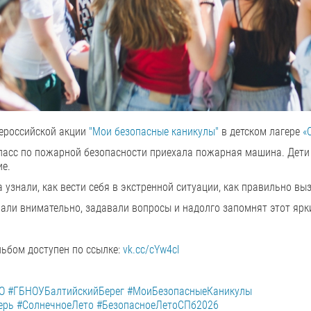
сероссийской акции
"Мои безопасные каникулы"
в детском лагере
«
ласс по пожарной безопасности приехала пожарная машина. Дети
ие.
 узнали, как вести себя в экстренной ситуации, как правильно в
али внимательно, задавали вопросы и надолго запомнят этот ярк
ьбом доступен по ссылке:
vk.cc/cYw4cl
О
#ГБНОУБалтийскийБерег
#МоиБезопасныеКаникулы
ерь
#СолнечноеЛето
#БезопасноеЛетоСПб2026