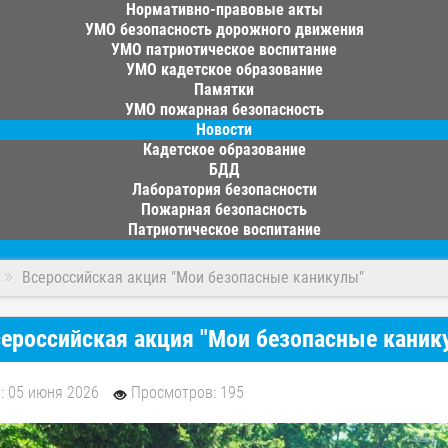
Нормативно-правовые акты
УМО безопасность дорожного движения
УМО патриотическое воспитание
УМО кадетское образование
Памятки
УМО пожарная безопасность
Новости
Кадетское образование
БДД
Лаборатория безопасности
Пожарная безопасность
Патриотическое воспитание
Всероссийская акция "Мои безопасные каникулы"
ероссийская акция "Мои безопасные каник
: 05 июня 2026
Просмотров: 195