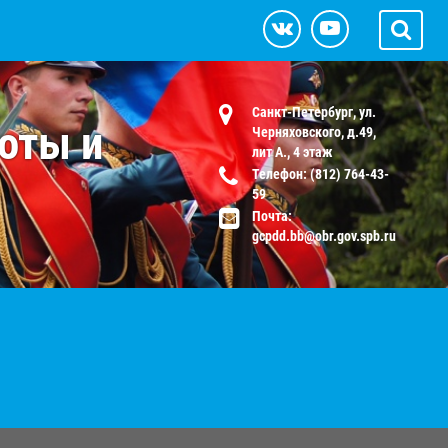
Санкт-Петербург, ул.
оты и
Черняховского, д.49,
лит А., 4 этаж
Телефон: (812) 764-43-
59
Почта:
gcpdd.bb@obr.gov.spb.ru