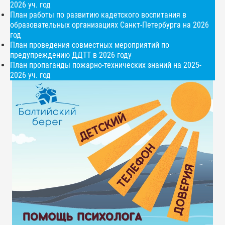
2026 уч. год
План работы по развитию кадетского воспитания в
образовательных организациях Санкт-Петербурга на 2026
год
План проведения совместных мероприятий по
предупреждению ДДТТ в 2026 году
План пропаганды пожарно-технических знаний на 2025-
2026 уч. год