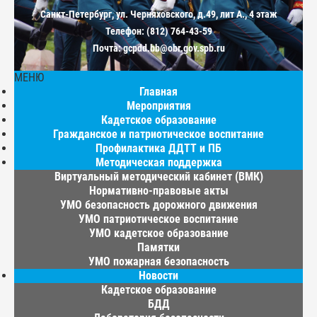
Санкт-Петербург, ул. Черняховского, д.49, лит А., 4 этаж
Телефон: (812) 764-43-59
Почта: gcpdd.bb@obr.gov.spb.ru
МЕНЮ
Главная
Мероприятия
Кадетское образование
Гражданское и патриотическое воспитание
Профилактика ДДТТ и ПБ
Методическая поддержка
Виртуальный методический кабинет (ВМК)
Нормативно-правовые акты
УМО безопасность дорожного движения
УМО патриотическое воспитание
УМО кадетское образование
Памятки
УМО пожарная безопасность
Новости
Кадетское образование
БДД