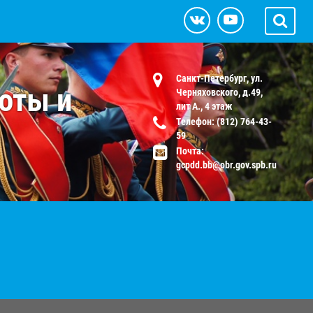
Санкт-Петербург, ул.
оты и
Черняховского, д.49,
лит А., 4 этаж
Телефон: (812) 764-43-
59
Почта:
gcpdd.bb@obr.gov.spb.ru