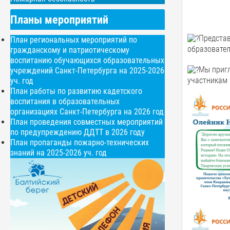
Планы мероприятий
Представ
План региональных мероприятий по
образовател
гражданскому и патриотическому
воспитанию обучающихся образовательных
Мы пригл
учреждений Санкт-Петербурга на 2025-2026
участникам 
уч. год
План работы по развитию кадетского
воспитания в образовательных
организациях Санкт-Петербурга на 2026 год
План проведения совместных мероприятий
по предупреждению ДДТТ в 2026 году
План пропаганды пожарно-технических
знаний на 2025-2026 уч. год