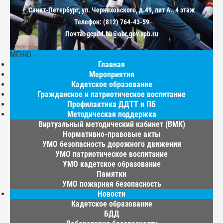
Санкт-Петербург, ул. Черняховского, д.49, лит А., 4 этаж
Телефон: (812) 764-43-59
Почта: gcpdd.bb@obr.gov.spb.ru
МЕНЮ
Главная
Мероприятия
Кадетское образование
Гражданское и патриотическое воспитание
Профилактика ДДТТ и ПБ
Методическая поддержка
Виртуальный методический кабинет (ВМК)
Нормативно-правовые акты
УМО безопасность дорожного движения
УМО патриотическое воспитание
УМО кадетское образование
Памятки
УМО пожарная безопасность
Новости
Кадетское образование
БДД