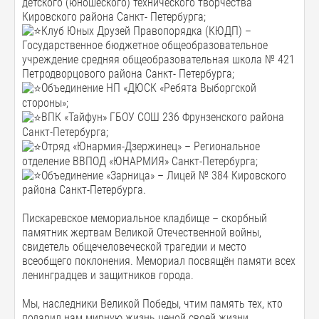
детского (юношеского) технического творчества
Кировского района Санкт- Петербурга;
Клуб Юных Друзей Правопорядка (КЮДП) –
Государственное бюджетное общеобразовательное
учреждение средняя общеобразовательная школа № 421
Петродворцового района Санкт- Петербурга;
Объединение НП «ДЮСК «Ребята Выборгской
стороны»;
ВПК «Тайфун» ГБОУ СОШ 236 Фрунзенского района
Санкт-Петербурга;
Отряд «Юнармия-Дзержинец» – Региональное
отделение ВВПОД «ЮНАРМИЯ» Санкт-Петербурга;
Объединение «Зарница» – Лицей № 384 Кировского
района Санкт-Петербурга.
Пискаревское мемориальное кладбище – скорбный
памятник жертвам Великой Отечественной войны,
свидетель общечеловеческой трагедии и место
всеобщего поклонения. Мемориал посвящён памяти всех
ленинградцев и защитников города.
Мы, наследники Великой Победы, чтим память тех, кто
подарил нам мирную жизнь ценой своей жизни.