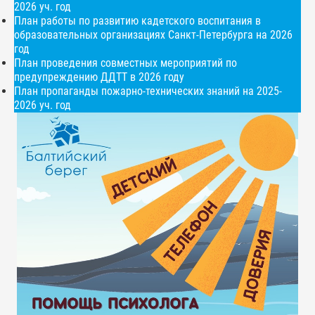
2026 уч. год
План работы по развитию кадетского воспитания в
образовательных организациях Санкт-Петербурга на 2026
год
План проведения совместных мероприятий по
предупреждению ДДТТ в 2026 году
План пропаганды пожарно-технических знаний на 2025-
2026 уч. год