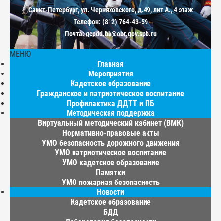
Санкт-Петербург, ул. Черняховского, д.49, лит А., 4 этаж
Телефон: (812) 764-43-59
Почта: gcpdd.bb@obr.gov.spb.ru
МЕНЮ
Главная
Мероприятия
Кадетское образование
Гражданское и патриотическое воспитание
Профилактика ДДТТ и ПБ
Методическая поддержка
Виртуальный методический кабинет (ВМК)
Нормативно-правовые акты
УМО безопасность дорожного движения
УМО патриотическое воспитание
УМО кадетское образование
Памятки
УМО пожарная безопасность
Новости
Кадетское образование
БДД