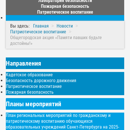
Лаборатория безопасности
Пожарная безопасность
Патриотическое воспитание
Вы здесь:
Главная
Новости
Патриотическое воспитание
Общегородская акция «Памяти павших будьте
достойны!»
Направления
Кадетское образование
Безопасность дорожного движения
Патриотическое воспитание
Пожарная безопасность
Планы мероприятий
План региональных мероприятий по гражданскому и
патриотическому воспитанию обучающихся
образовательных учреждений Санкт-Петербурга на 2025-