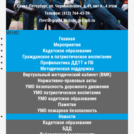
Санкт-Петербург, ул. Черняховского, д.49, лит А., 4 этаж
Телефон: (812) 764-43-59
Почта: gcpdd.bb@obr.gov.spb.ru
МЕНЮ
Главная
Мероприятия
Кадетское образование
Гражданское и патриотическое воспитание
Профилактика ДДТТ и ПБ
Методическая поддержка
Виртуальный методический кабинет (ВМК)
Нормативно-правовые акты
УМО безопасность дорожного движения
УМО патриотическое воспитание
УМО кадетское образование
Памятки
УМО пожарная безопасность
Новости
Кадетское образование
БДД