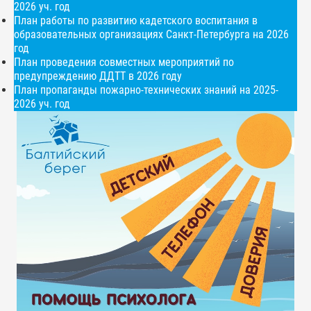
2026 уч. год
План работы по развитию кадетского воспитания в
образовательных организациях Санкт-Петербурга на 2026
год
План проведения совместных мероприятий по
предупреждению ДДТТ в 2026 году
План пропаганды пожарно-технических знаний на 2025-
2026 уч. год