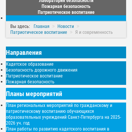
Лаборатория безопасности
Пожарная безопасность
Патриотическое воспитание
Вы здесь:
Главная
Новости
Патриотическое воспитание
Я и современность
Направления
Кадетское образование
Безопасность дорожного движения
Патриотическое воспитание
Пожарная безопасность
Планы мероприятий
План региональных мероприятий по гражданскому и
патриотическому воспитанию обучающихся
образовательных учреждений Санкт-Петербурга на 2025-
2026 уч. год
План работы по развитию кадетского воспитания в