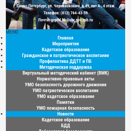
Санкт-Петербург, ул. Черняховского, д.49, лит А., 4 этаж
Телефон: (812) 764-43-59
Почта: gcpdd.bb@obr.gov.spb.ru
МЕНЮ
Главная
Мероприятия
Кадетское образование
Гражданское и патриотическое воспитание
Профилактика ДДТТ и ПБ
Методическая поддержка
Виртуальный методический кабинет (ВМК)
Нормативно-правовые акты
УМО безопасность дорожного движения
УМО патриотическое воспитание
УМО кадетское образование
Памятки
УМО пожарная безопасность
Новости
Кадетское образование
БДД