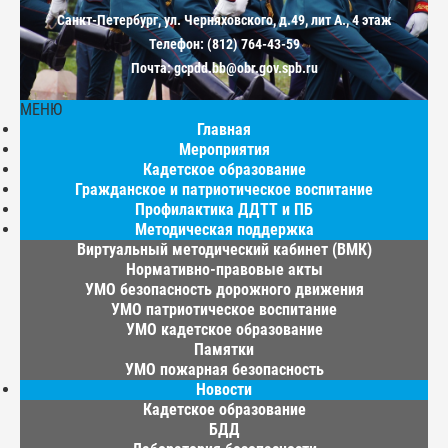
Санкт-Петербург, ул. Черняховского, д.49, лит А., 4 этаж
Телефон: (812) 764-43-59
Почта: gcpdd.bb@obr.gov.spb.ru
МЕНЮ
Главная
Мероприятия
Кадетское образование
Гражданское и патриотическое воспитание
Профилактика ДДТТ и ПБ
Методическая поддержка
Виртуальный методический кабинет (ВМК)
Нормативно-правовые акты
УМО безопасность дорожного движения
УМО патриотическое воспитание
УМО кадетское образование
Памятки
УМО пожарная безопасность
Новости
Кадетское образование
БДД