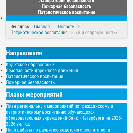
Лаборатория безопасности
Пожарная безопасность
Патриотическое воспитание
Вы здесь:
Главная
Новости
Патриотическое воспитание
«Я и современность»
Направления
Кадетское образование
Безопасность дорожного движения
Патриотическое воспитание
Пожарная безопасность
Планы мероприятий
План региональных мероприятий по гражданскому и
патриотическому воспитанию обучающихся
образовательных учреждений Санкт-Петербурга на 2025-
2026 уч. год
План работы по развитию кадетского воспитания в