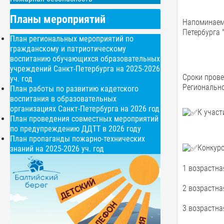
Планы мероприятий
Напоминаем 
Петербурга 
План региональных мероприятий по
гражданскому и патриотическому
воспитанию обучающихся образовательных
учреждений Санкт-Петербурга на 2025-2026
Сроки прове
уч. год
Регионально
План работы по развитию кадетского
воспитания в образовательных
организациях Санкт-Петербурга на 2026 год
К участ
План проведения совместных мероприятий
по предупреждению ДДТТ в 2026 году
План пропаганды пожарно-технических
Конкурс
знаний на 2025-2026 уч. год
1 возрастная
2 возрастная
3 возрастная