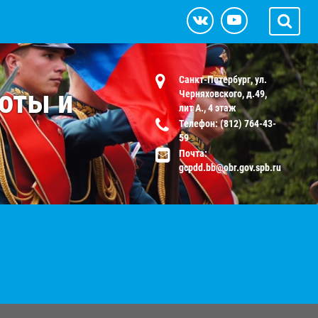
Санкт-Петербург, ул.
оты и
Черняховского, д.49,
лит А., 4 этаж
Телефон: (812) 764-43-
59
Почта:
gcpdd.bb@obr.gov.spb.ru