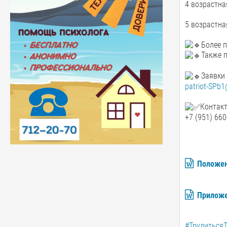
4 возрастна
5 возрастна
Более 
Также 
Заявки
patriot-SPb
Контакт
+7 (951) 66
Положен
Приложе
#Трудиться