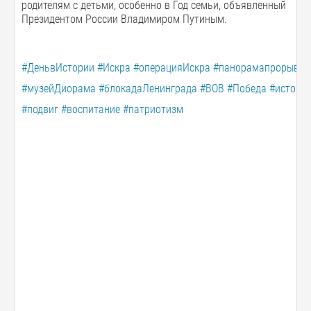
родителям с детьми, особенно в Год семьи, объявленный
Президентом России Владимиром Путиным.
#ДеньвИстории
#Искра
#операцияИскра
#панорамапрорыв
#
#музейДиорама
#блокадаЛенинграда
#ВОВ
#Победа
#истори
#подвиг
#воспитание
#патриотизм