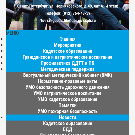
Санкт-Петербург, ул. Черняховского, д.49, лит А., 4 этаж
Телефон: (812) 764-43-59
Почта: gcpdd.bb@obr.gov.spb.ru
МЕНЮ
Главная
Мероприятия
Кадетское образование
Гражданское и патриотическое воспитание
Профилактика ДДТТ и ПБ
Методическая поддержка
Виртуальный методический кабинет (ВМК)
Нормативно-правовые акты
УМО безопасность дорожного движения
УМО патриотическое воспитание
УМО кадетское образование
Памятки
УМО пожарная безопасность
Новости
Кадетское образование
БДД