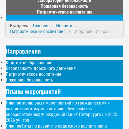
Лаборатория безопасности
Пожарная безопасность
Патриотическое воспитание
Вы здесь:
Главная
Новости
Патриотическое воспитание
Операция «Искра»
Направления
Кадетское образование
Безопасность дорожного движения
Патриотическое воспитание
Пожарная безопасность
Планы мероприятий
План региональных мероприятий по гражданскому и
патриотическому воспитанию обучающихся
образовательных учреждений Санкт-Петербурга на 2025-
2026 уч. год
План работы по развитию кадетского воспитания в