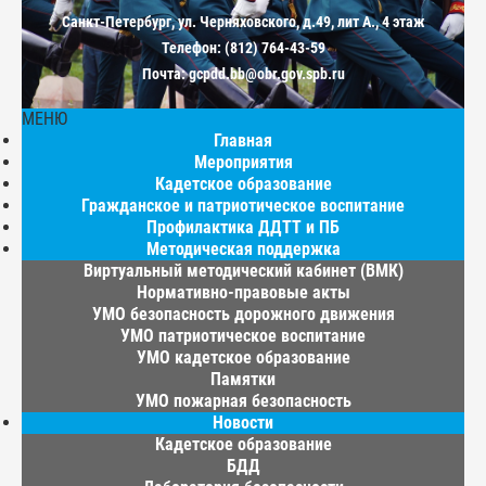
Санкт-Петербург, ул. Черняховского, д.49, лит А., 4 этаж
Телефон: (812) 764-43-59
Почта: gcpdd.bb@obr.gov.spb.ru
МЕНЮ
Главная
Мероприятия
Кадетское образование
Гражданское и патриотическое воспитание
Профилактика ДДТТ и ПБ
Методическая поддержка
Виртуальный методический кабинет (ВМК)
Нормативно-правовые акты
УМО безопасность дорожного движения
УМО патриотическое воспитание
УМО кадетское образование
Памятки
УМО пожарная безопасность
Новости
Кадетское образование
БДД