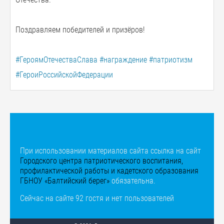
Поздравляем победителей и призёров!
#ГероямОтечестваСлава
#награждение
#патриотизм
#ГероиРоссийскойФедерации
При использовании материалов сайта ссылка на сайт
Городского центра патриотического воспитания,
профилактической работы и кадетского образования
ГБНОУ «Балтийский берег»
обязательна.
Сейчас на сайте 92 гостя и нет пользователей