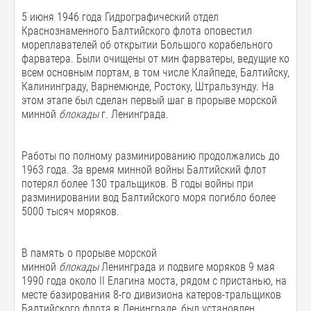
5 июня 1946 года Гидрографический отдел
Краснознаменного Балтийского флота оповестил
мореплавателей об открытии Большого корабельного
фарватера. Были очищены от мин фарватеры, ведущие ко
всем основным портам, в том числе Клайпеде, Балтийску,
Калининграду, Варнемюнде, Ростоку, Штральзунду. На
этом этапе был сделан первый шаг в прорыве морской
минной
блокады
г. Ленинграда.
Работы по полному разминированию продолжались до
1963 года. За время минной войны Балтийский флот
потерял более 130 тральщиков. В годы войны при
разминировании вод Балтийского моря погибло более
5000 тысяч моряков.
В память о прорыве морской
минной
блокады
Ленинграда и подвиге моряков 9 мая
1990 года около II Елагина моста, рядом с пристанью, на
месте базирования 8-го дивизиона катеров-тральщиков
Балтийского флота в Ленинграде, был установлен