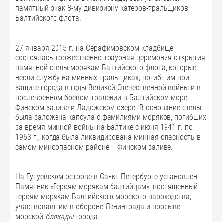
памятный знак 8-му дивизиону катеров-тральщиков
Балтийского флота.
27 января 2015 г. на Серафимовском кладбище
состоялась торжественно-траурная церемония открытия
памятной стелы морякам Балтийского флота, которые
несли службу на минных тральщиках, погибшим при
защите города в годы Великой Отечественной войны и в
послевоенном боевом тралении в Балтийском море,
Финском заливе и Ладожском озере. В основание стелы
была заложена капсула с фамилиями моряков, погибших
за время минной войны на Балтике с июня 1941 г. по
1963 г., когда была ликвидирована минная опасность в
самом миноопасном районе – Финском заливе.
На Гутуевском острове в Санкт-Петербурге установлен
Памятник «Героям-морякам-балтийцам», посвящённый
героям-морякам Балтийского морского пароходства,
участвовавшим в обороне Ленинграда и прорыве
морской
блокады
города.