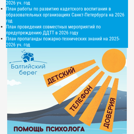
2026 уч. год
План работы по развитию кадетского воспитания в
образовательных организациях Санкт-Петербурга на 2026
год
План проведения совместных мероприятий по
предупреждению ДДТТ в 2026 году
План пропаганды пожарно-технических знаний на 2025-
2026 уч. год