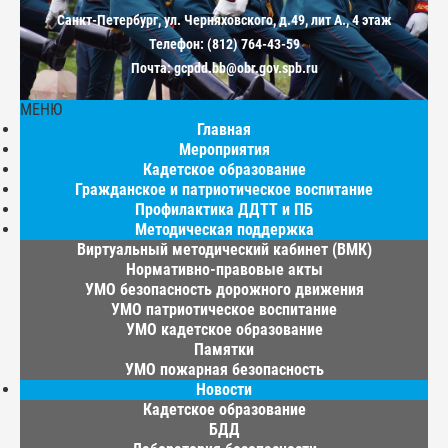
Санкт-Петербург, ул. Черняховского, д.49, лит А., 4 этаж
Телефон: (812) 764-43-59
Почта: gcpdd.bb@obr.gov.spb.ru
МЕНЮ
Главная
Мероприятия
Кадетское образование
Гражданское и патриотическое воспитание
Профилактика ДДТТ и ПБ
Методическая поддержка
Виртуальный методический кабинет (ВМК)
Нормативно-правовые акты
УМО безопасность дорожного движения
УМО патриотическое воспитание
УМО кадетское образование
Памятки
УМО пожарная безопасность
Новости
Кадетское образование
БДД