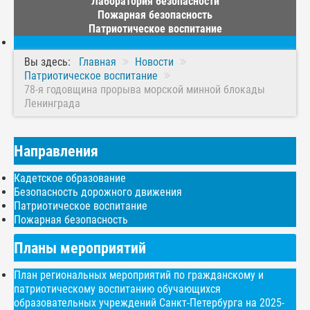
Лаборатория безопасности
Пожарная безопасность
Патриотическое воспитание
Вы здесь:
Главная
Новости
Патриотическое воспитание
78-я годовщина прорыва морской минной блокады
Ленинграда
Направления
Кадетское образование
Безопасность дорожного движения
Патриотическое воспитание
Пожарная безопасность
Планы мероприятий
План региональных мероприятий по гражданскому и
патриотическому воспитанию обучающихся
образовательных учреждений Санкт-Петербурга на 2025-