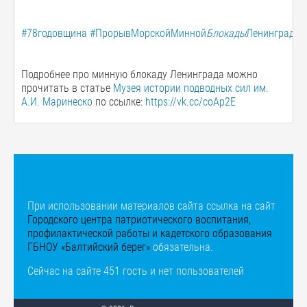
#78годовщина
#ПрорывМорскойМинной
Блокады
Ленинграда
Подробнее про минную блокаду Ленинграда можно
прочитать в статье
Музея истории подводных сил им.
А.И. Маринеско
по ссылке:
https://vk.cc/coAp2E
При использовании материалов сайта ссылка на сайт
Городского центра патриотического воспитания,
профилактической работы и кадетского образования
ГБНОУ «Балтийский берег»
обязательна.
Сейчас на сайте 451 гость и нет пользователей