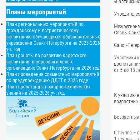
«Балтийский
Планы мероприятий
Учредителем
План региональных мероприятий по
Межрегионал
гражданскому и патриотическому
Славы Санкт
воспитанию обучающихся образовательных
учреждений Санкт-Петербурга на 2025-2026
Санкт-Петер
уч. год
План работы по развитию кадетского
Участники к
воспитания в образовательных
воспитанник
организациях Санкт-Петербурга на 2026 год
от 5 до 18 л
План проведения совместных мероприятий
по предупреждению ДДТТ в 2026 году
План пропаганды пожарно-технических
знаний на 2025-2026 уч. год
К участию в
возрастных 
Возрастные 
0 группа – 
1 группа – 7