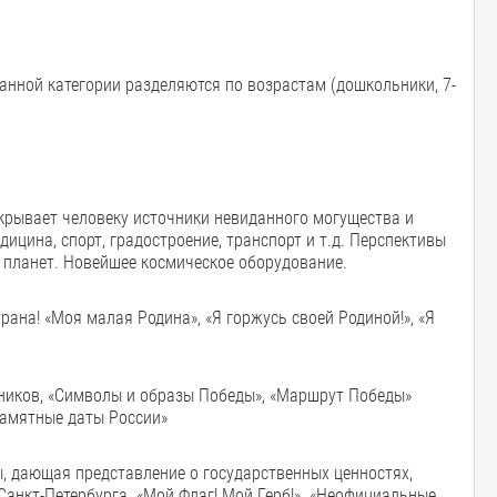
анной категории разделяются по возрастам (дошкольники, 7-
ткрывает человеку источники невиданного могущества и
ицина, спорт, градостроение, транспорт и т.д. Перспективы
х планет. Новейшее космическое оборудование.
трана! «Моя малая Родина», «Я горжусь своей Родиной!», «Я
нников, «Символы и образы Победы», «Маршрут Победы»
Памятные даты России»
ы, дающая представление о государственных ценностях,
анкт-Петербурга. «Мой Флаг! Мой Герб!». «Неофициальные