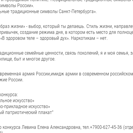
символы России».
ьные традиционные символы Санкт-Петербурга».
браз жизни» - выбор, который ты делаешь. Стиль жизни, направл
привычек, создание режима дня, в котором есть место для полноц
 «В здоровом теле – здоровый дух». Наркотикам – нет.
радиционные семейные ценности, связь поколений, я и моя семья, з
илище, быт и многое другое.
овременная армия России,имидж армии в современном российско
жие России.
конкурса:
льное искусство»
о-прикладное искусство»
ый патриотический плакат"
 конкурса Левина Елена Александровна, тел.+7900-627-45-36 (от