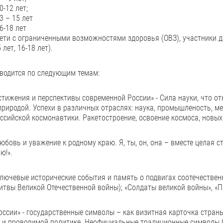
0-12 лет;
3 – 15 лет
6-18 лет
дети с ограниченными возможностями здоровья (ОВЗ), участники д
 лет, 16-18 лет).
водится по следующим темам:
стижения и перспективы современной России» - Сила науки, что о
природой. Успехи в различных отраслях: наука, промышленость, мед
ссийской космонавтики. Ракетостроение, освоение космоса, новы
Любовь и уважение к родному краю. Я, ты, он, она – вместе целая с
ю!».
ключевые исторические события и память о подвигах соотечестве
итвы Великой Отечественной войны); «Солдаты великой войны», «
ссии» - государственные символы – как визитная карточка стран
 и проводимой политике. Неофициальные традиционные символы С