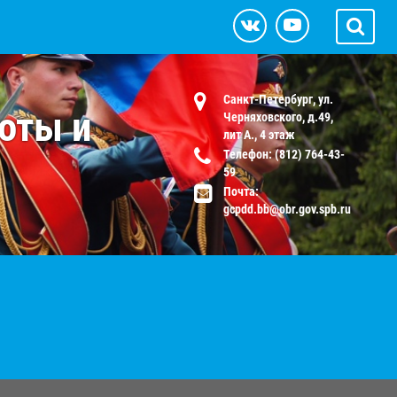
Санкт-Петербург, ул.
оты и
Черняховского, д.49,
лит А., 4 этаж
Телефон: (812) 764-43-
59
Почта:
gcpdd.bb@obr.gov.spb.ru