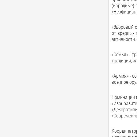
(народные) 
«Неофициал
«Здоровый о
от вредных 
активности.
«Семья» - т
традиции, ж
«Армия» - с
военное ору
Номинации 
«Изобразите
«Декоративн
«Современн
Координатор