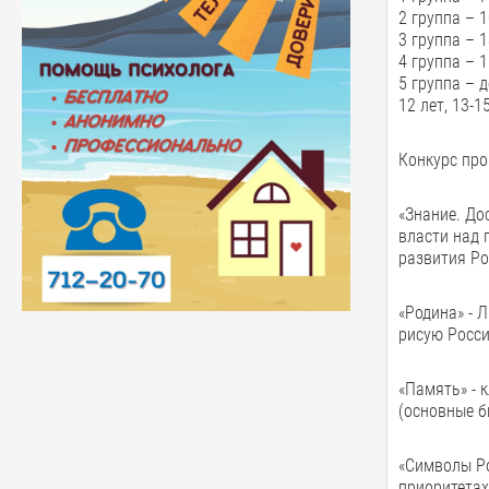
2 группа – 1
3 группа – 1
4 группа – 1
5 группа – 
12 лет, 13-15
Конкурс про
«Знание. До
власти над 
развития Ро
«Родина» - 
рисую Росси
«Память» - 
(основные б
«Символы Ро
приоритетах