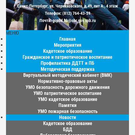
Санкт-Петербург, ул. Черняховского, д.49, лит А., 4 этаж
Телефон: (812) 764-43-59
Почта: gcpdd.bb@obr.gov.spb.ru
МЕНЮ
Главная
Мероприятия
Кадетское образование
Гражданское и патриотическое воспитание
Профилактика ДДТТ и ПБ
Методическая поддержка
Виртуальный методический кабинет (ВМК)
Нормативно-правовые акты
УМО безопасность дорожного движения
УМО патриотическое воспитание
УМО кадетское образование
Памятки
УМО пожарная безопасность
Новости
Кадетское образование
БДД